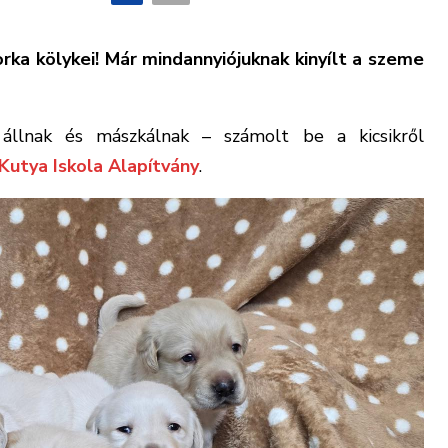
ka kölykei! Már mindannyiójuknak kinyílt a szeme
 állnak és mászkálnak – számolt be a kicsikről
Kutya Iskola Alapítvány
.