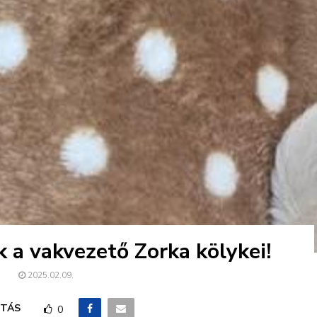
 a vakvezető Zorka kölykei!
2025.02.09.
TÁS
0