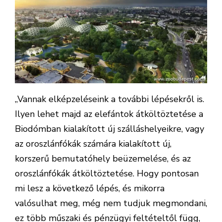
„Vannak elképzeléseink a további lépésekről is.
Ilyen lehet majd az elefántok átköltöztetése a
Biodómban kialakított új szálláshelyeikre, vagy
az oroszlánfókák számára kialakított új,
korszerű bemutatóhely beüzemelése, és az
oroszlánfókák átköltöztetése. Hogy pontosan
mi lesz a következő lépés, és mikorra
valósulhat meg, még nem tudjuk megmondani,
ez több műszaki és pénzügyi feltételtől függ,