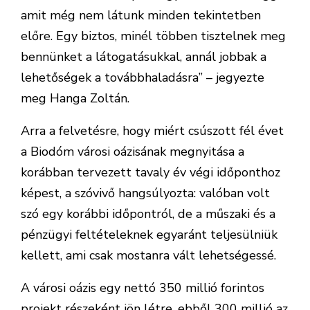
amit még nem látunk minden tekintetben
előre. Egy biztos, minél többen tisztelnek meg
bennünket a látogatásukkal, annál jobbak a
lehetőségek a továbbhaladásra” – jegyezte
meg Hanga Zoltán.
Arra a felvetésre, hogy miért csúszott fél évet
a Biodóm városi oázisának megnyitása a
korábban tervezett tavaly év végi időponthoz
képest, a szóvivő hangsúlyozta: valóban volt
szó egy korábbi időpontról, de a műszaki és a
pénzügyi feltételeknek egyaránt teljesülniük
kellett, ami csak mostanra vált lehetségessé.
A városi oázis egy nettó 350 millió forintos
projekt részeként jön létre, ebből 300 millió az