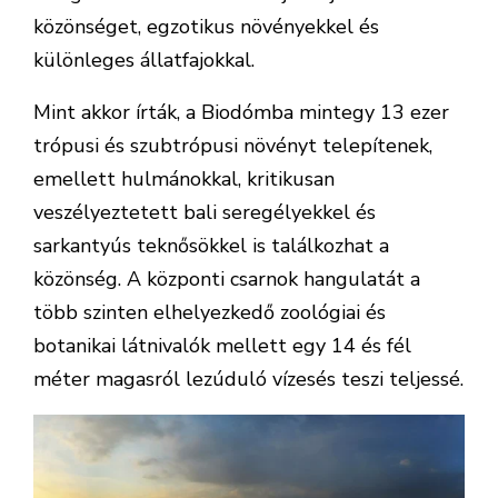
közönséget, egzotikus növényekkel és
különleges állatfajokkal.
Mint akkor írták, a Biodómba mintegy 13 ezer
trópusi és szubtrópusi növényt telepítenek,
emellett hulmánokkal, kritikusan
veszélyeztetett bali seregélyekkel és
sarkantyús teknősökkel is találkozhat a
közönség. A központi csarnok hangulatát a
több szinten elhelyezkedő zoológiai és
botanikai látnivalók mellett egy 14 és fél
méter magasról lezúduló vízesés teszi teljessé.