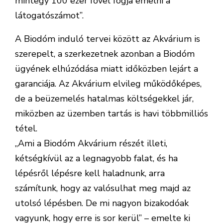
mintegy 100 ezer fővel fogja emelni a
látogatószámot”.
A Biodóm induló tervei között az Akvárium is
szerepelt, a szerkezetnek azonban a Biodóm
ügyének elhúzódása miatt időközben lejárt a
garanciája. Az Akvárium elvileg működőképes,
de a beüzemelés hatalmas költségekkel jár,
miközben az üzemben tartás is havi többmilliós
tétel.
„Ami a Biodóm Akvárium részét illeti,
kétségkívül az a legnagyobb falat, és ha
lépésről lépésre kell haladnunk, arra
számítunk, hogy az valósulhat meg majd az
utolsó lépésben. De mi nagyon bizakodóak
vagyunk, hogy erre is sor kerül” – emelte ki