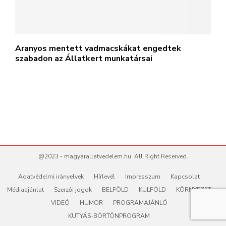
Aranyos mentett vadmacskákat engedtek
szabadon az Állatkert munkatársai
@2023 - magyarallatvedelem.hu. All Right Reserved.
Adatvédelmi irányelvek
Hírlevél
Impresszum
Kapcsolat
Médiaajánlat
Szerzői jogok
BELFÖLD
KÜLFÖLD
KÖRNYEZET
VIDEÓ
HUMOR
PROGRAMAJÁNLÓ
KUTYÁS-BÖRTÖNPROGRAM