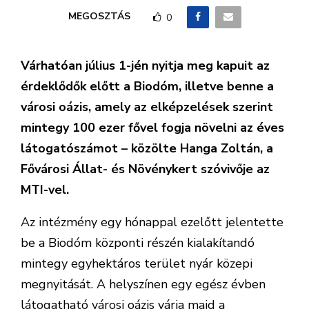
MEGOSZTÁS
0
Várhatóan július 1-jén nyitja meg kapuit az
érdeklődők előtt a Biodóm, illetve benne a
városi oázis, amely az elképzelések szerint
mintegy 100 ezer fővel fogja növelni az éves
látogatószámot – közölte Hanga Zoltán, a
Fővárosi Állat- és Növénykert szóvivője az
MTI-vel.
Az intézmény egy hónappal ezelőtt jelentette
be a Biodóm központi részén kialakítandó
mintegy egyhektáros terület nyár közepi
megnyitását. A helyszínen egy egész évben
látogatható városi oázis várja majd a