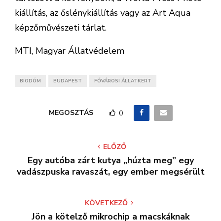
kiállítás, az őslénykiállítás vagy az Art Aqua
képzőművészeti tárlat.
MTI, Magyar Állatvédelem
BIODÓM
BUDAPEST
FŐVÁROSI ÁLLATKERT
MEGOSZTÁS
0
ELŐZŐ
Egy autóba zárt kutya „húzta meg” egy
vadászpuska ravaszát, egy ember megsérült
KÖVETKEZŐ
Jön a kötelző mikrochip a macskáknak