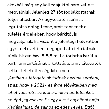
okokból még egy kollégájuktól sem kellett
megválniuk. Jelenleg 27 főt foglalkoztatnak
teljes állásban. Az ügyvezető szerint a
legutolsó dolog lenne, amit tennének a
túlélés érdekében, hogy bárkitől is
megváljanak. Ez viszont a jelenlegi helyzetben
egyre nehezebben megugorható feladatnak
tűnik, hiszen havi
5-5,5
millió forintba kerül a
park fenntartásának a költsége, amit látogatók
nélkül lehetetlenség kitermelni.
„
Amiben a látogatóink tudnak nekünk segíteni,
az az, hogy a 2021- es évre elővételben meg
lehet vásárolni az idei árainkon bérleteinket,
belépő jegyeinket. Ez egy kicsit enyhíteni tudja
kiadásainkat, de sajnos ez édes kevés. Ettől