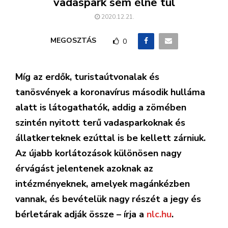
vadaspark sem élne túl
2020.12.21.
MEGOSZTÁS
0
Míg az erdők, turistaútvonalak és
tanösvények a koronavírus második hulláma
alatt is látogathatók, addig a zömében
szintén nyitott terű vadasparkoknak és
állatkerteknek ezúttal is be kellett zárniuk.
Az újabb korlátozások különösen nagy
érvágást jelentenek azoknak az
intézményeknek, amelyek magánkézben
vannak, és bevételük nagy részét a jegy és
bérletárak adják össze – írja a
nlc.hu
.