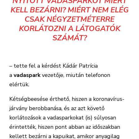
NYITOTT VADASPARKOT MIÉRT
KELL BEZÁRNI? MIÉRT NEM ELÉG
CSAK NÉGYZETMÉTERRE
KORLÁTOZNI A LÁTOGATÓK
SZÁMÁT?
– tette fel a kérdést Kádár Patrícia
a
vadaspark
vezetője, miután telefonon
elértük.
Kétségbeesése érthető, hiszen a koronavírus-
járvány berobbanása, és az azt követő
korlátozások a vadasparkokat (is) súlyosan
érintették, hiszen pont abban az időszakban
kellett bezárni a kapuikat, amikor anyagilag