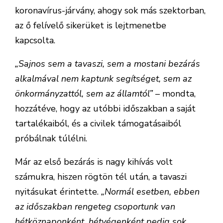
koronavírus-járvány, ahogy sok más szektorban,
az ő felívelő sikerüket is lejtmenetbe
kapcsolta.
„Sajnos sem a tavaszi, sem a mostani bezárás
alkalmával nem kaptunk segítséget, sem az
önkormányzattól, sem az államtól”
– mondta,
hozzátéve, hogy az utóbbi időszakban a saját
tartalékaiból, és a civilek támogatásaiból
próbálnak túlélni.
Már az első bezárás is nagy kihívás volt
számukra, hiszen rögtön tél után, a tavaszi
nyitásukat érintette.
„Normál esetben, ebben
az időszakban rengeteg csoportunk van
hétköznaponként, hétvégenként pedig sok