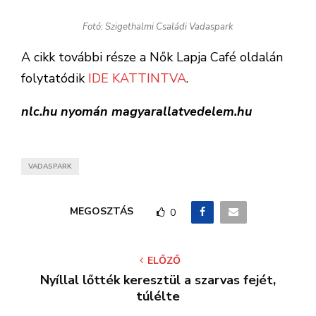
Fotó: Szigethalmi Családi Vadaspark
A cikk további része a Nők Lapja Café oldalán
folytatódik
IDE KATTINTVA
.
nlc.hu nyomán magyarallatvedelem.hu
VADASPARK
MEGOSZTÁS
0
ELŐZŐ
Nyíllal lőtték keresztül a szarvas fejét,
túlélte