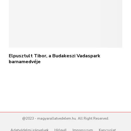
Elpusztult Tibor, a Budakeszi Vadaspark
barnamedvéje
@2023 - magyarallatvedelem.hu. All Right Reserved.
Adatvédelmi irányelvek
Hírlevél
Impresszum
Kapcsolat