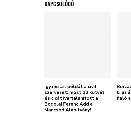
KAPCSOLÓDÓ
Így mutat példát a civil
Borza
szervezet: most 10 kutyát
ki az 
és cicát ivartalanított a
fialó 
Bodolai Ferenc Add a
Mancsod Alapítvány!