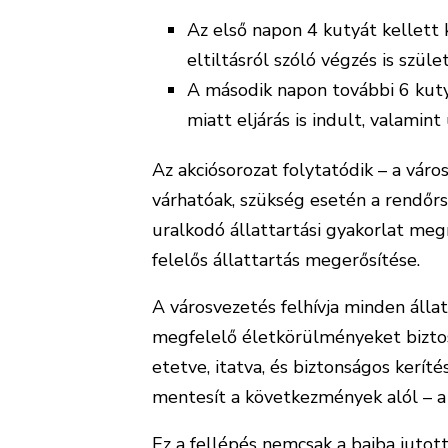
Az első napon 4 kutyát kellett k
eltiltásról szóló végzés is szüle
A második napon további 6 kutyát
miatt eljárás is indult, valamint
Az akciósorozat folytatódik – a vár
várhatóak, szükség esetén a rendőr
uralkodó állattartási gyakorlat megr
felelős állattartás megerősítése.
A városvezetés felhívja minden álla
megfelelő életkörülményeket biztos
etetve, itatva, és biztonságos kerí
mentesít a következmények alól – a
Ez a fellépés nemcsak a bajba jutot