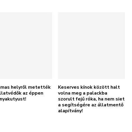
lmas helyről metették
Keserves kínok között halt
állatvédők az éppen
volna meg a palackba
anyakutyust!
szorult fejű róka, ha nem siet
a segítségére az állatmentő
alapítvány!