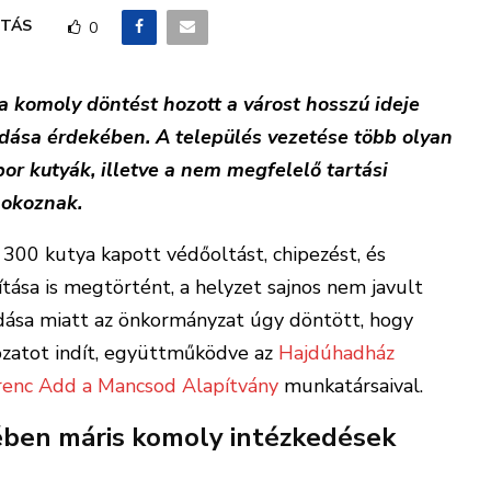
TÁS
0
komoly döntést hozott a várost hosszú ideje
ldása érdekében. A település vezetése több olyan
bor kutyák, illetve a nem megfelelő tartási
 okoznak.
300 kutya kapott védőoltást, chipezést, és
tása is megtörtént, a helyzet sajnos nem javult
ása miatt az önkormányzat úgy döntött, hogy
rozatot indít, együttműködve az
Hajdúhadház
renc Add a Mancsod Alapítvány
munkatársaival.
ében máris komoly intézkedések