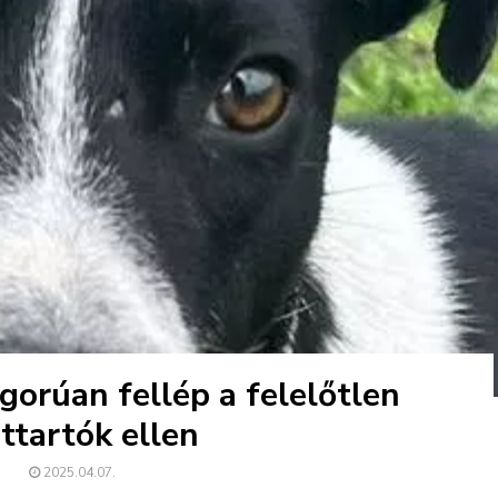
orúan fellép a felelőtlen
attartók ellen
2025.04.07.