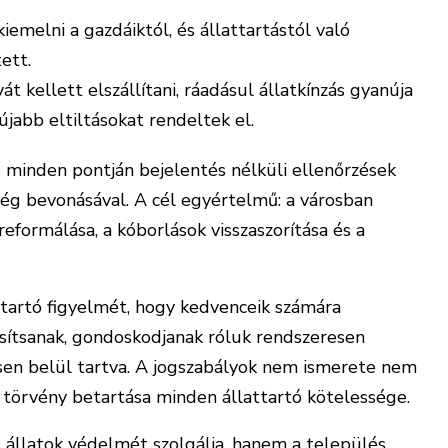
iemelni a gazdáiktól, és állattartástól való
tett.
 kellett elszállítani, ráadásul állatkínzás gyanúja
 újabb eltiltásokat rendeltek el.
os minden pontján bejelentés nélküli ellenőrzések
ség bevonásával. A cél egyértelmű: a városban
eformálása, a kóborlások visszaszorítása és a
ttartó figyelmét, hogy kedvenceik számára
ítsanak, gondoskodjanak róluk rendszeresen
tésen belül tartva. A jogszabályok nem ismerete nem
 törvény betartása minden állattartó kötelessége.
t állatok védelmét szolgálja, hanem a település