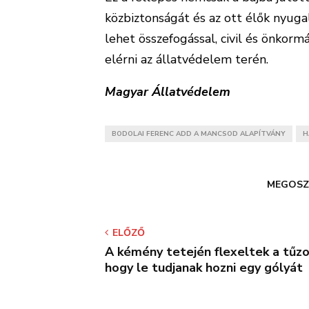
közbiztonságát és az ott élők nyug
lehet összefogással, civil és önko
elérni az állatvédelem terén.
Magyar Állatvédelem
BODOLAI FERENC ADD A MANCSOD ALAPÍTVÁNY
H
MEGOSZ
ELŐZŐ
A kémény tetején flexeltek a tűzo
hogy le tudjanak hozni egy gólyát