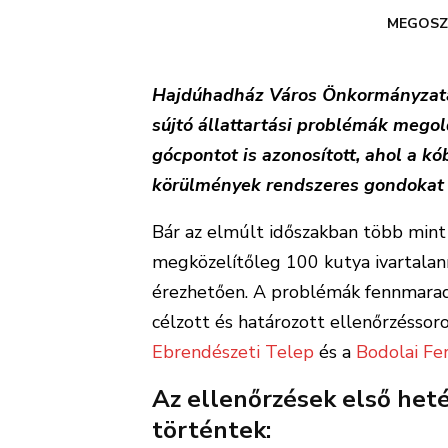
MEGOSZ
Hajdúhadház Város Önkormányzata 
sújtó állattartási problémák mego
gócpontot is azonosított, ahol a kó
körülmények rendszeres gondokat
Bár az elmúlt időszakban több mint 
megközelítőleg 100 kutya ivartalaní
érezhetően. A problémák fennmarad
célzott és határozott ellenőrzésso
Ebrendészeti Telep
és a
Bodolai Fe
Az ellenőrzések első het
történtek: