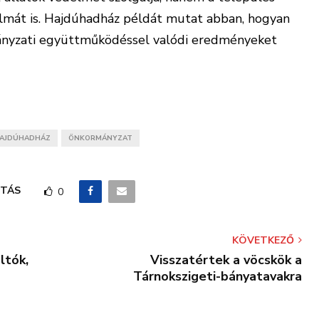
almát is. Hajdúhadház példát mutat abban, hogyan
rmányzati együttműködéssel valódi eredményeket
AJDÚHADHÁZ
ÖNKORMÁNYZAT
TÁS
0
KÖVETKEZŐ
ltók,
Visszatértek a vöcskök a
Tárnokszigeti-bányatavakra