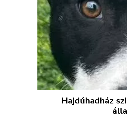
Hajdúhadház szig
áll