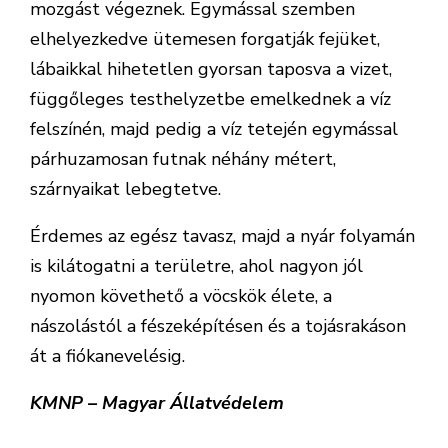
mozgást végeznek. Egymással szemben
elhelyezkedve ütemesen forgatják fejüket,
lábaikkal hihetetlen gyorsan taposva a vizet,
függőleges testhelyzetbe emelkednek a víz
felszínén, majd pedig a víz tetején egymással
párhuzamosan futnak néhány métert,
szárnyaikat lebegtetve.
Érdemes az egész tavasz, majd a nyár folyamán
is kilátogatni a területre, ahol nagyon jól
nyomon követhető a vöcskök élete, a
nászolástól a fészeképítésen és a tojásrakáson
át a fiókanevelésig.
KMNP – Magyar Állatvédelem