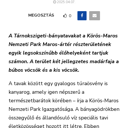
2025.04.07.
MEGOSZTÁS
0
A Tárnokszigeti-bányatavakat a Körös-Maros
Nemzeti Park Maros-ártér részterületének
egyik legsokszínűbb élőhelyeként tartjuk
számon. A terület két jellegzetes madárfaja a
búbos vöcsök és a kis vöcsök.
A tavak között egy gyalogos túraösvény is
kanyarog, amely igen népszerű a
természetbarátok körében – írja a Körös-Maros
Nemzeti Park Igazgatósága. A bányagödrökben
összegyűlő és állandósuló víz speciális tavi
életközösséget hozott itt létre. Ebben