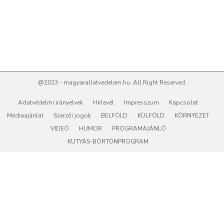
@2023 - magyarallatvedelem.hu. All Right Reserved.
Adatvédelmi irányelvek
Hírlevél
Impresszum
Kapcsolat
Médiaajánlat
Szerzői jogok
BELFÖLD
KÜLFÖLD
KÖRNYEZET
VIDEÓ
HUMOR
PROGRAMAJÁNLÓ
KUTYÁS-BÖRTÖNPROGRAM