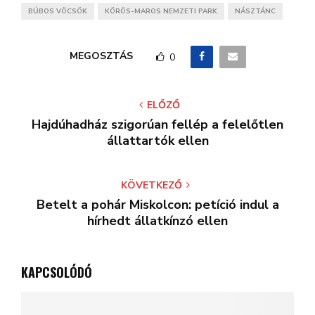
BÚBOS VÖCSÖK
KÖRÖS-MAROS NEMZETI PARK
NÁSZTÁNC
MEGOSZTÁS
0
ELŐZŐ
Hajdúhadház szigorúan fellép a felelőtlen
állattartók ellen
KÖVETKEZŐ
Betelt a pohár Miskolcon: petíció indul a
hírhedt állatkínzó ellen
KAPCSOLÓDÓ