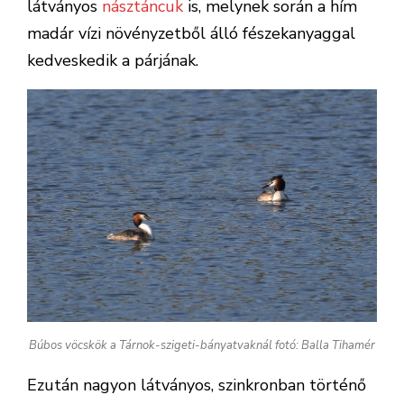
látványos
násztáncuk
is, melynek során a hím
madár vízi növényzetből álló fészekanyaggal
kedveskedik a párjának.
Búbos vöcskök a Tárnok-szigeti-bányatvaknál fotó: Balla Tihamér
Ezután nagyon látványos, szinkronban történő