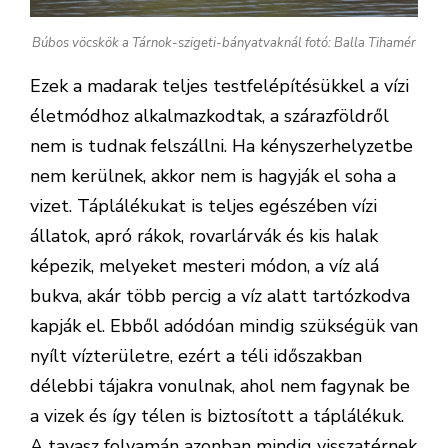
Búbos vöcskök a Tárnok-szigeti-bányatvaknál fotó: Balla Tihamér
Ezek a madarak teljes testfelépítésükkel a vízi
életmódhoz alkalmazkodtak, a szárazföldről
nem is tudnak felszállni. Ha kényszerhelyzetbe
nem kerülnek, akkor nem is hagyják el soha a
vizet. Táplálékukat is teljes egészében vízi
állatok, apró rákok, rovarlárvák és kis halak
képezik, melyeket mesteri módon, a víz alá
bukva, akár több percig a víz alatt tartózkodva
kapják el. Ebből adódóan mindig szükségük van
nyílt vízterületre, ezért a téli időszakban
délebbi tájakra vonulnak, ahol nem fagynak be
a vizek és így télen is biztosított a táplálékuk.
A tavasz folyamán azonban mindig visszatérnek