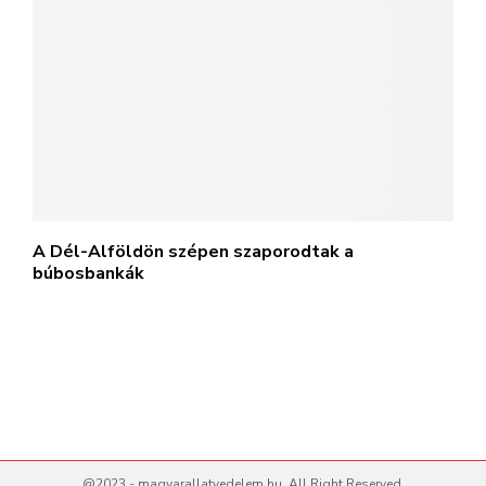
A Dél-Alföldön szépen szaporodtak a
búbosbankák
@2023 - magyarallatvedelem.hu. All Right Reserved.