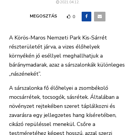
2021.04.12.
MEGOSZTÁS
0
A Körös-Maros Nemzeti Park Kis-Sárrét
részterületét járva, a vizes élőhelyek
környékén jó eséllyel meghallhatjuk a
báránymadarak, azaz a sárszalonkák különleges
„nászénekét”.
A sárszalonka fő élőhelyei a zsombékoló
mocsárrétek, tocsogók, sásrétek. Általában a
növényzet rejtekében szeret táplálkozni és
zavarásra egy jellegzetes hang kíséretében,
cikázó repüléssel menekül. Csőre a
testméretéhez képest hosszú, azzal szerzi