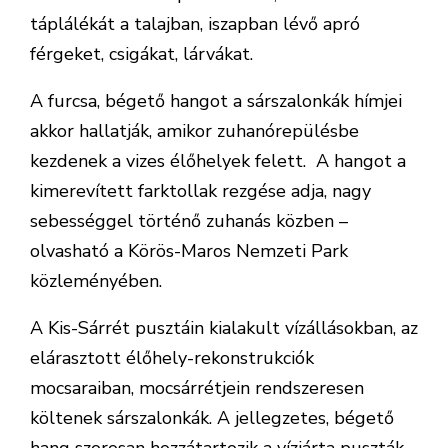
táplálékát a talajban, iszapban lévő apró
férgeket, csigákat, lárvákat.
A furcsa, bégető hangot a sárszalonkák hímjei
akkor hallatják, amikor zuhanórepülésbe
kezdenek a vizes élőhelyek felett. A hangot a
kimerevített farktollak rezgése adja, nagy
sebességgel történő zuhanás közben –
olvasható a Körös-Maros Nemzeti Park
közleményében.
A Kis-Sárrét pusztáin kialakult vízállásokban, az
elárasztott élőhely-rekonstrukciók
mocsaraiban, mocsárrétjein rendszeresen
költenek sárszalonkák. A jellegzetes, bégető