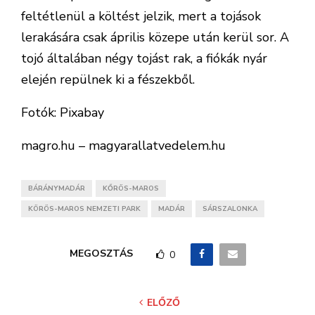
feltétlenül a költést jelzik, mert a tojások
lerakására csak április közepe után kerül sor. A
tojó általában négy tojást rak, a fiókák nyár
elején repülnek ki a fészekből.
Fotók: Pixabay
magro.hu – magyarallatvedelem.hu
BÁRÁNYMADÁR
KŐRÖS-MAROS
KÖRÖS-MAROS NEMZETI PARK
MADÁR
SÁRSZALONKA
MEGOSZTÁS
0
ELŐZŐ