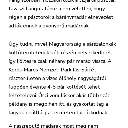
hang szorosan hozzátartozik a vízjárta puszták
tavaszi hangulatához, nem véletlen, hogy
régen a pásztorok a báránymadár elnevezést
adták ennek a gyönyörű madárnak.
Úgy tudni, mivel Magyarország a sárszalonkák
költőterületének déli részén helyezkedik el,
így költésre csak néhány pár marad vissza. A
Körös-Maros Nemzeti Park Kis-Sárrét
részterületén a vizes élőhely nagyságától
függően évente 4-5 pár költését lehet
feltételezni. Őszi vonuláskor akár több száz
példány is megpihen itt, és gyakorlatilag a
fagyok beálltáig a területen tartózkodnak.
A nászrepülő madarak most még nem