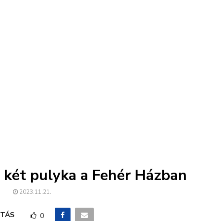
 két pulyka a Fehér Házban
2023.11.21.
TÁS
0