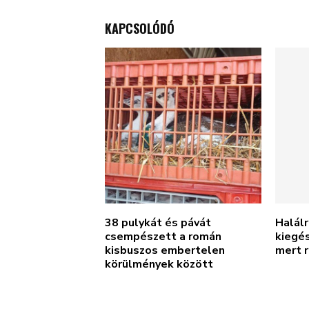
KAPCSOLÓDÓ
38 pulykát és pávát
Halálr
csempészett a román
kiegés
kisbuszos embertelen
mert r
körülmények között