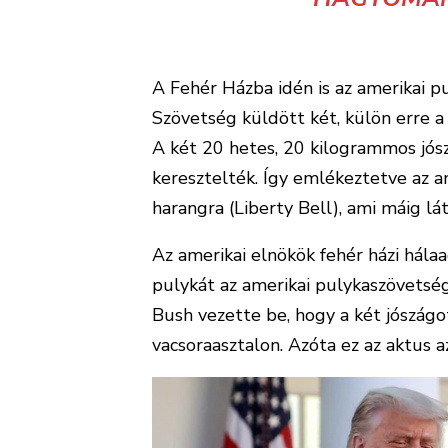
A Fehér Házba idén is az amerikai p
Szövetség küldött két, külön erre a
A két 20 hetes, 20 kilogrammos jós
keresztelték. Így emlékeztetve az a
harangra (Liberty Bell), ami máig lá
Az amerikai elnökök fehér házi hála
pulykát az amerikai pulykaszövetsé
Bush vezette be, hogy a két jószágo
vacsoraasztalon. Azóta ez az aktus a