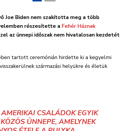
vő Joe Biden nem szakította meg a több
yelemben részesítette a
Fehér Háznak
zzel az ünnepi időszak nem hivatalosan kezdetét
ében tartott ceremónián hirdette ki a kegyelmi
visszakerülnek származási helyükre és életük
 AMERIKAI CSALÁDOK EGYIK
KÖZÖS ÜNNEPE, AMELYNEK
OS ÉTELE A PULYKA.