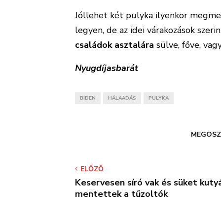
Jóllehet két pulyka ilyenkor megmen
legyen, de az idei várakozások szerin
családok asztalára
sülve, főve, vag
Nyugdíjasbarát
BIDEN
HÁLAADÁS
PULYKA
MEGOSZ
ELŐZŐ
Keservesen síró vak és süket kuty
mentettek a tűzoltók