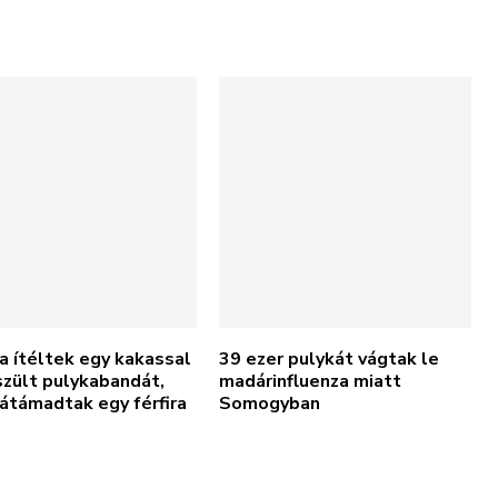
a ítéltek egy kakassal
39 ezer pulykát vágtak le
zült pulykabandát,
madárinfluenza miatt
átámadtak egy férfira
Somogyban