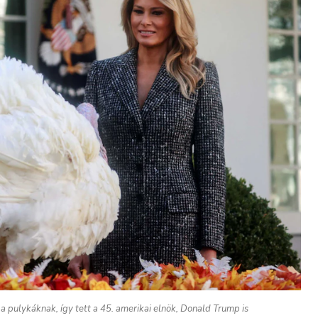
pulykáknak, így tett a 45. amerikai elnök, Donald Trump is