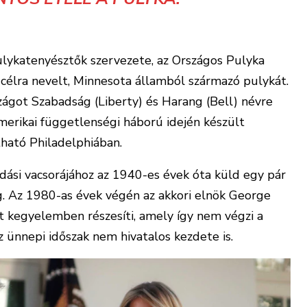
ulykatenyésztők szervezete, az Országos Pulyka
 célra nevelt, Minnesota államból származó pulykát.
zágot Szabadság (Liberty) és Harang (Bell) névre
merikai függetlenségi háború idején készült
tható Philadelphiában.
adási vacsorájához az 1940-es évek óta küld egy pár
g. Az 1980-as évek végén az akkori elnök George
t kegyelemben részesíti, amely így nem végzi a
z ünnepi időszak nem hivatalos kezdete is.