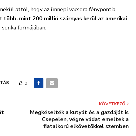
ekül attól, hogy az ünnepi vacsora fénypontja
t
több, mint 200 millió szárnyas kerül az amerikai
y sonka formájában.
TÁS
0
KÖVETKEZŐ
át
Megkéselték a kutyát és a gazdáját is
Csepelen, végre vádat emeltek a
fiatalkorú elkövetőkkel szemben