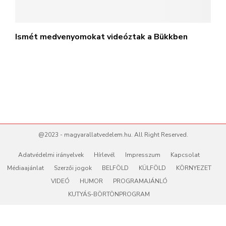
Ismét medvenyomokat videóztak a Bükkben
@2023 - magyarallatvedelem.hu. All Right Reserved.
Adatvédelmi irányelvek
Hírlevél
Impresszum
Kapcsolat
Médiaajánlat
Szerzői jogok
BELFÖLD
KÜLFÖLD
KÖRNYEZET
VIDEÓ
HUMOR
PROGRAMAJÁNLÓ
KUTYÁS-BÖRTÖNPROGRAM