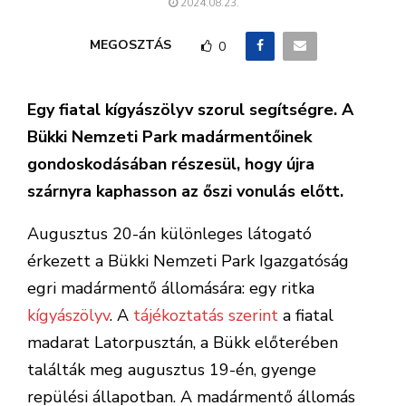
2024.08.23.
MEGOSZTÁS
0
Egy fiatal kígyászölyv szorul segítségre. A
Bükki Nemzeti Park madármentőinek
gondoskodásában részesül, hogy újra
szárnyra kaphasson az őszi vonulás előtt.
Augusztus 20-án különleges látogató
érkezett a Bükki Nemzeti Park Igazgatóság
egri madármentő állomására: egy ritka
kígyászölyv
. A
tájékoztatás szerint
a fiatal
madarat Latorpusztán, a Bükk előterében
találták meg augusztus 19-én, gyenge
repülési állapotban. A madármentő állomás