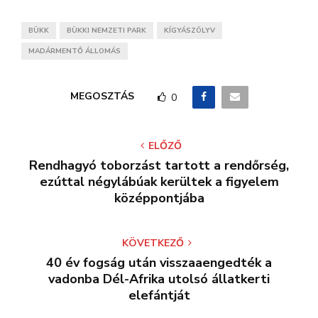
BÜKK
BÜKKI NEMZETI PARK
KÍGYÁSZÖLYV
MADÁRMENTŐ ÁLLOMÁS
MEGOSZTÁS
0
ELŐZŐ
Rendhagyó toborzást tartott a rendőrség,
ezúttal négylábúak kerültek a figyelem
középpontjába
KÖVETKEZŐ
40 év fogság után visszaaengedték a
vadonba Dél-Afrika utolsó állatkerti
elefántját