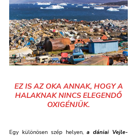
EZ IS AZ OKA ANNAK, HOGY A
HALAKNAK NINCS ELEGENDŐ
OXIGÉNJÜK.
Egy különösen szép helyen,
a dániai Vejle-