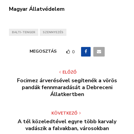
Magyar Állatvédelem
BALTI-TENGER
SZENNYEZÉS
MEGOSZTÁS
0
ELŐZŐ
Focimez árverésével segítenék a vörös
pandák fennmaradását a Debreceni
Állatkertben
KÖVETKEZŐ
A tél közeledtével egyre több karvaly
vadászik a falvakban, városokban