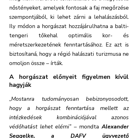
nőstényeket, amelyek fontosak a faj megőrzése
szempontjából, ki lehet zárni a lehalászásból.
Ily módon a horgászat hozzájárulhatna a balti-
tengeri tőkehal optimális kor- és
méretszerkezetének fenntartásához. Ez azt is
biztosítaná, hogy a régió halászati turizmusa ne
omoljon össze – írták.
A horgászat előnyeit figyelmen kívül
hagyják
„
Mostanra tudományosan bebizonyosodott,
hogy a horgászat fenntartása mellett az
intézkedések kombinációjával azonos
védőhatást lehet elérni”
– mondta
Alexander
Seggelke, a DAFV ügyvezető