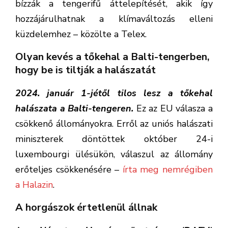
bízzák a tengerifű áttelepítését, akik így
hozzájárulhatnak a klímaváltozás elleni
küzdelemhez – közölte a Telex.
Olyan kevés a tőkehal a Balti-tengerben,
hogy be is tiltják a halászatát
2024. január 1-jétől tilos lesz a tőkehal
halászata a Balti-tengeren.
Ez az EU válasza a
csökkenő állományokra. Erről az uniós halászati
miniszterek döntöttek október 24-i
luxembourgi ülésükön, válaszul az állomány
erőteljes csökkenésére –
írta meg nemrégiben
a Halazin
.
A horgászok értetlenül állnak