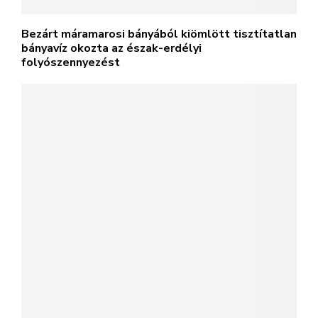
Bezárt máramarosi bányából kiömlött tisztítatlan
bányavíz okozta az észak-erdélyi
folyószennyezést