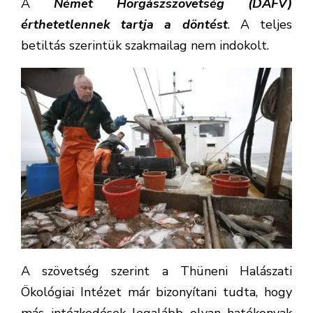
A
Német Horgászszövetség (DAFV)
érthetetlennek tartja a döntést
. A teljes
betiltás szerintük szakmailag nem indokolt.
A szövetség szerint a Thüneni Halászati
Ökológiai Intézet már bizonyítani tudta, hogy
más intézkedések legalább olyan hatékonyak