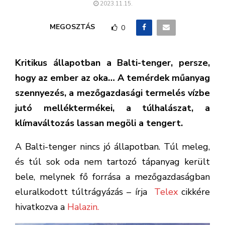
2023.11.15.
MEGOSZTÁS
0
Kritikus állapotban a Balti-tenger, persze,
hogy az ember az oka… A temérdek műanyag
szennyezés, a mezőgazdasági termelés vízbe
jutó melléktermékei, a túlhalászat, a
klímaváltozás lassan megöli a tengert.
A Balti-tenger nincs jó állapotban. Túl meleg,
és túl sok oda nem tartozó tápanyag került
bele, melynek fő forrása a mezőgazdaságban
eluralkodott túltrágyázás – írja
Telex
cikkére
hivatkozva a
Halazin.