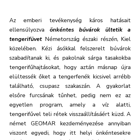
Az emberi tevékenység káros hatásait
ellensúlyozva
önkéntes búvárok ültetik a
tengerifüvet
Németország északi részén, Kiel
közelében. Kézi ásókkal felszerelt búvárok
szabadítanak ki, és pakolnak sárga tasakokba
tengerifűhajtásokat, hogy aztán másnap újra
elültessék őket a tengerfenék kicsivel arrébb
található, csupasz szakaszán. A gyakorlat
elsőre furcsának tűnhet, pedig nem ez az
egyetlen program, amely a víz alatti,
tengerifűvel teli rétek visszaállításáért küzd. A
német GEOMAR kezdeményezése annyiban
viszont egyedi, hogy itt helyi önkéntesekre