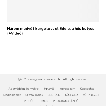
Három medvét kergetett el Eddie, a hős kutyus
(+Videó)
@2023 - magyarallatvedelem.hu. All Right Reserved.
Adatvédelmi irányelvek
Hírlevél
Impresszum
Kapcsolat
Médiaajánlat
Szerzői jogok
BELFÖLD
KÜLFÖLD
KÖRNYEZET
VIDEÓ
HUMOR
PROGRAMAJÁNLÓ