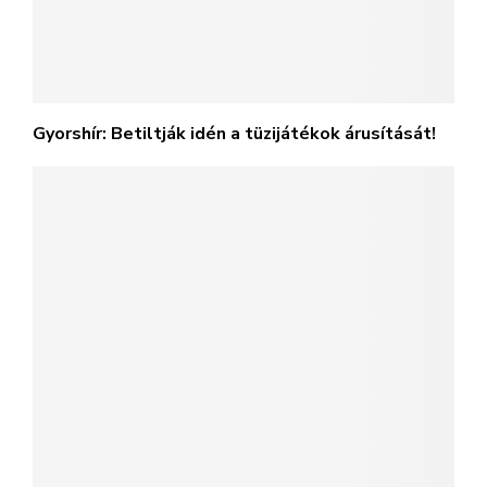
Gyorshír: Betiltják idén a tüzijátékok árusítását!