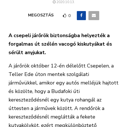
2020.10.13.
MEGOSZTÁS
0
A csepeli járőrök biztonságba helyezték a
forgalmas út szélén vacogó kiskutyákat és
sérült anyjukat.
A járőrök október 12-én délelőtt Csepelen, a
Teller Ede úton mentek szolgálati
járművükkel, amikor egy autós melléjük hajtott
és közölte, hogy a Budafoki úti
kereszteződésnél egy kutya rohangál az
úttesten a járművek között. A rendőrök a
kereszteződésnél meglátták a fekete
kutyakölyköt, ezért megkülönböztető