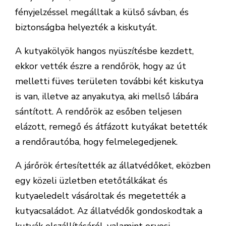
fényjelzéssel megálltak a külső sávban, és
biztonságba helyezték a kiskutyát.
A kutyakölyök hangos nyüszítésbe kezdett,
ekkor vették észre a rendőrök, hogy az út
melletti füves területen további két kiskutya
is van, illetve az anyakutya, aki mellső lábára
sántított. A rendőrök az esőben teljesen
elázott, remegő és átfázott kutyákat betették
a rendőrautóba, hogy felmelegedjenek.
A járőrök értesítették az állatvédőket, eközben
egy közeli üzletben etetőtálkákat és
kutyaeledelt vásároltak és megetették a
kutyacsaládot. Az állatvédők gondoskodtak a