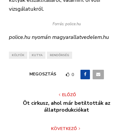
kutyák elszállításáról, valamint orvosi
vizsgálatukról.
Forrás: police.hu
police.hu nyomán magyarallatvedelem.hu
KÖLYÖK
KUTYA
RENDŐRSÉG
MEGOSZTÁS
0
ELŐZŐ
Öt cirkusz, ahol már betiltották az
állatprodukciókat
KÖVETKEZŐ