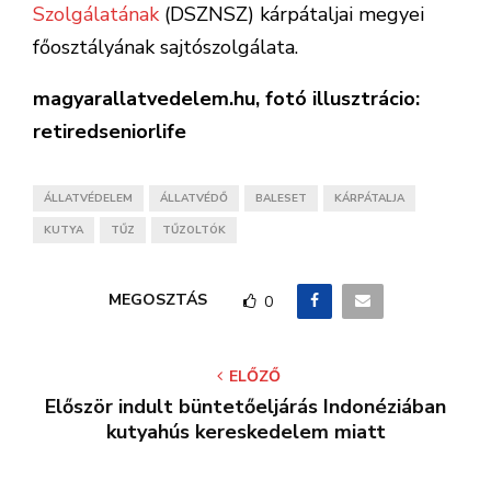
Szolgálatának
(DSZNSZ) kárpátaljai megyei
főosztályának sajtószolgálata.
magyarallatvedelem.hu, fotó illusztrácio:
retiredseniorlife
ÁLLATVÉDELEM
ÁLLATVÉDŐ
BALESET
KÁRPÁTALJA
KUTYA
TŰZ
TŰZOLTÓK
MEGOSZTÁS
0
ELŐZŐ
Először indult büntetőeljárás Indonéziában
kutyahús kereskedelem miatt