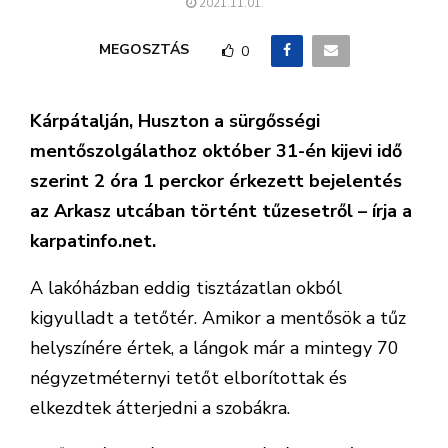
2021.11.01.
MEGOSZTÁS
0
Kárpátalján, Huszton a sürgősségi
mentőszolgálathoz október 31-én kijevi idő
szerint 2 óra 1 perckor érkezett bejelentés
az Arkasz utcában történt tűzesetről – írja a
karpatinfo.net.
A lakóházban eddig tisztázatlan okból
kigyulladt a tetőtér. Amikor a mentősök a tűz
helyszínére értek, a lángok már a mintegy 70
négyzetméternyi tetőt elborítottak és
elkezdtek átterjedni a szobákra.