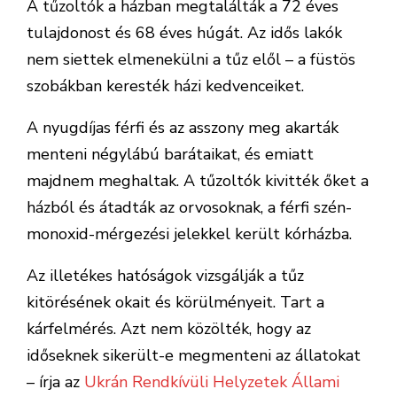
A tűzoltók a házban megtalálták a 72 éves
tulajdonost és 68 éves húgát. Az idős lakók
nem siettek elmenekülni a tűz elől – a füstös
szobákban keresték házi kedvenceiket.
A nyugdíjas férfi és az asszony meg akarták
menteni négylábú barátaikat, és emiatt
majdnem meghaltak. A tűzoltók kivitték őket a
házból és átadták az orvosoknak, a férfi szén-
monoxid-mérgezési jelekkel került kórházba.
Az illetékes hatóságok vizsgálják a tűz
kitörésének okait és körülményeit. Tart a
kárfelmérés. Azt nem közölték, hogy az
időseknek sikerült-e megmenteni az állatokat
– írja az
Ukrán Rendkívüli Helyzetek Állami