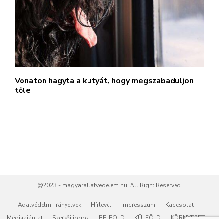
Vonaton hagyta a kutyát, hogy megszabaduljon
tőle
@2023 - magyarallatvedelem.hu. All Right Reserved.
Adatvédelmi irányelvek
Hírlevél
Impresszum
Kapcsolat
Médiaajánlat
Szerzői jogok
BELFÖLD
KÜLFÖLD
KÖRNYEZET