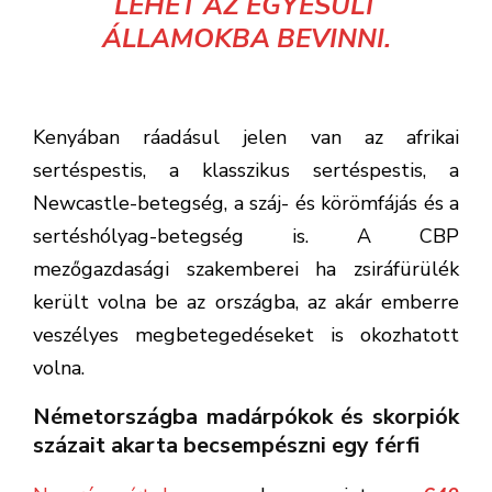
LEHET AZ EGYESÜLT
ÁLLAMOKBA BEVINNI.
Kenyában ráadásul jelen van az afrikai
sertéspestis, a klasszikus sertéspestis, a
Newcastle-betegség, a száj- és körömfájás és a
sertéshólyag-betegség is. A CBP
mezőgazdasági szakemberei ha zsiráfürülék
került volna be az országba, az akár emberre
veszélyes megbetegedéseket is okozhatott
volna.
Németországba madárpókok és skorpiók
százait akarta becsempészni egy férfi