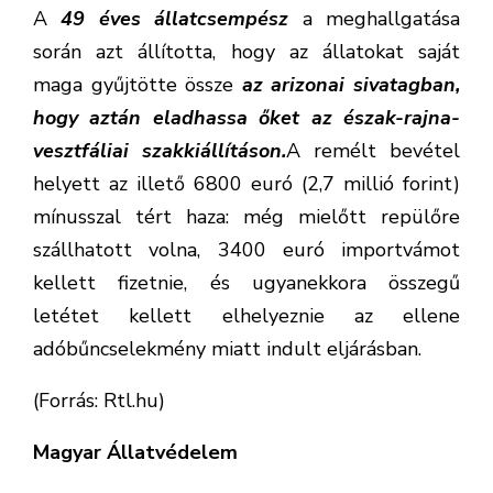
A
49 éves állatcsempész
a meghallgatása
során azt állította, hogy az állatokat saját
maga gyűjtötte össze
az arizonai sivatagban,
hogy aztán eladhassa őket az észak-rajna-
vesztfáliai szakkiállításon.
A remélt bevétel
helyett az illető 6800 euró (2,7 millió forint)
mínusszal tért haza: még mielőtt repülőre
szállhatott volna, 3400 euró importvámot
kellett fizetnie, és ugyanekkora összegű
letétet kellett elhelyeznie az ellene
adóbűncselekmény miatt indult eljárásban.
(Forrás: Rtl.hu)
Magyar Állatvédelem