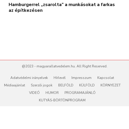
Hamburgerrel „zsarolta” a munkásokat a farkas
az építkezésen
@2023 - magyarallatvedelem.hu. All Right Reserved.
Adatvédelmi irányelvek
Hírlevél
Impresszum
Kapcsolat
Médiaajánlat
Szerzői jogok
BELFÖLD
KÜLFÖLD
KÖRNYEZET
VIDEÓ
HUMOR
PROGRAMAJÁNLÓ
KUTYÁS-BÖRTÖNPROGRAM