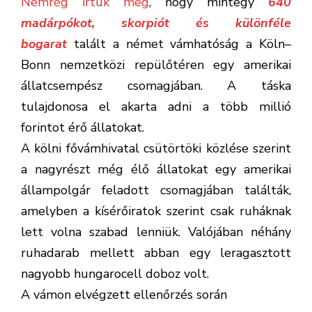
Nemrég írtuk meg
, hogy mintegy
640
madárpókot, skorpiót és különféle
bogarat
talált a német vámhatóság a Köln–
Bonn nemzetközi repülőtéren egy amerikai
állatcsempész csomagjában. A táska
tulajdonosa el akarta adni a több millió
forintot érő állatokat.
A kölni fővámhivatal csütörtöki közlése szerint
a nagyrészt még élő állatokat egy amerikai
állampolgár feladott csomagjában találták,
amelyben a kísérőiratok szerint csak ruháknak
lett volna szabad lenniük. Valójában néhány
ruhadarab mellett abban egy leragasztott
nagyobb hungarocell doboz volt.
A vámon elvégzett ellenőrzés során