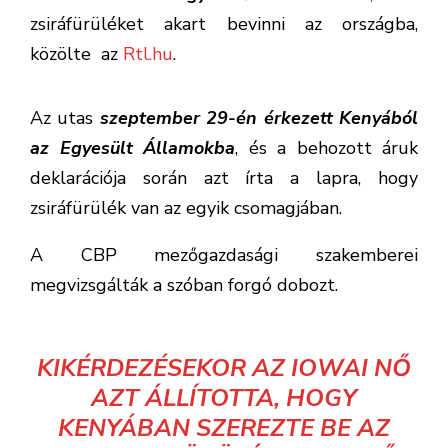
zsiráfürüléket akart bevinni az országba,
közölte az
Rtl.hu
.
Az utas
s
zeptember 29-én érkezett Kenyából
az Egyesült Államokba
, és a behozott áruk
deklarációja során azt írta a lapra, hogy
zsiráfürülék van az egyik csomagjában.
A CBP mezőgazdasági szakemberei
megvizsgálták a szóban forgó dobozt.
KIKÉRDEZÉSEKOR AZ IOWAI NŐ
AZT ÁLLÍTOTTA, HOGY
KENYÁBAN SZEREZTE BE AZ