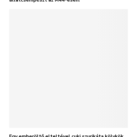
állatcsempészt az M44-esen!
Egy emberöltő elteltével cuki szurikáta kölykök