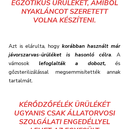
EGZOTIKUS ÜRÜLÉKET, AMIBŐL
NYAKLÁNCOT SZERETETT
VOLNA KÉSZÍTENI.
Azt is elárulta, hogy
korábban használt már
jávorszarvas-ürüléket is hasonló célra
. A
vámosok
lefoglalták a dobozt,
és
gőzsterilizálással megsemmisítették annak
tartalmát.
KÉRŐDZŐFÉLÉK ÜRÜLÉKÉT
UGYANIS CSAK ÁLLATORVOSI
SZOLGÁLATI ENGEDÉLLYEL