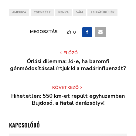
AMERIKA
CSEMPÉSZ
KENYA
VÁM
ZSIRÁFÜRÜLÉK
MEGOSZTÁS
0
ELŐZŐ
Óriási dilemma: Jó-e, ha baromfi
génmódosítással írtjuk ki a madárinfluenzát?
KÖVETKEZŐ
Hihetetlen: 550 km-et repült egyhuzamban
Bujdosó, a fiatal darázsölyv!
KAPCSOLÓDÓ