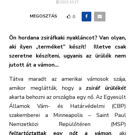
2023.10.17.
MEGOSZTÁS
0
Ön hordana zsiráfkaki nyakláncot? Van olyan,
aki ilyen „terméket” készít! Illetve csak
szeretne készíteni, ugyanis az ürülék nem
jutott át a vámon…
Tátva maradt az amerikai vámosok szája,
amikor meglátták, hogy a
zsiráf ürülékét
akarta behozni az országba egy nő. Az Egyesült
Államok Vám- és Határvédelmi (CBP)
szakemberei a Minneapolis – Saint Paul
Nemzetközi Repülőtéren (MSP)
feltartóztattak egy nőt a vámon
, aki