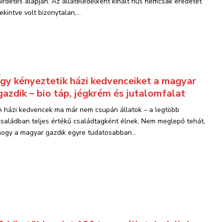
hirdetés alapján. Az állateledelként kínált hús nemcsak eredetét
ekintve volt bizonytalan,...
Így kényeztetik házi kedvenceiket a magyar
gazdik – bio táp, jégkrém és jutalomfalat
A házi kedvencek ma már nem csupán állatok – a legtöbb
családban teljes értékű családtagként élnek. Nem meglepő tehát,
hogy a magyar gazdik egyre tudatosabban...