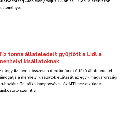
Állatvédőrség Alapítvány május 16-án és 17-én. A szervezők
közleménye...
Tíz tonna állateledelt gyűjtött a Lidl a
menhelyi kisállatoknak
Mintegy tíz tonna, összesen ötmillió forint értékű állateledellel
támogatja a menhelyi kisállatok ellátását az egyik magyarországi
áruházlánc Telitálka kampányával. Az MTI-hez elküldött
ájékoztató szerint a...