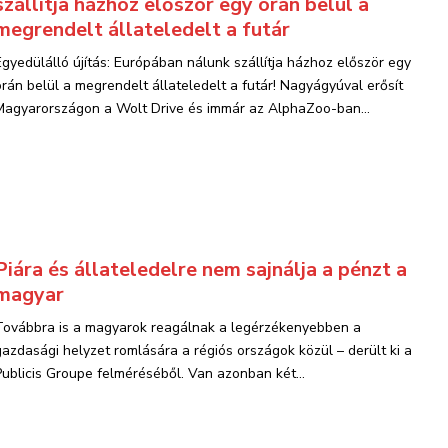
szállítja házhoz először egy órán belül a
megrendelt állateledelt a futár
Egyedülálló újítás: Európában nálunk szállítja házhoz először egy
órán belül a megrendelt állateledelt a futár! Nagyágyúval erősít
Magyarországon a Wolt Drive és immár az AlphaZoo-ban...
Piára és állateledelre nem sajnálja a pénzt a
magyar
Továbbra is a magyarok reagálnak a legérzékenyebben a
gazdasági helyzet romlására a régiós országok közül – derült ki a
Publicis Groupe felméréséből. Van azonban két...