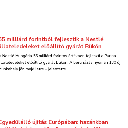
55 milliárd forintból fejlesztik a Nestlé
állateledeleket előállító gyárát Bükön
A Nestlé Hungária 55 milliárd forintos értékben fejleszti a Purina
állateledeleket előállító gyárát Bükön. A beruházás nyomán 130 új
munkahely jön majd létre – jelentette...
Egyedülálló újítás Európában: hazánkban