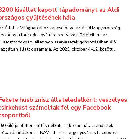
8200 kisállat kapott tápadományt az Aldi
országos gyűjtésének hála
Az Állatok Világnapjához kapcsolódva az ALDI Magyarország
országos állateledel-gyűjtést szervezett üzleteiben, az
állatotthonokban, állatvédő szervezetek gondozásában élő
gazdátlan állatok számára. Az 2025. október 4–12. között...
Fekete húsbiznisz állateledelként: veszélyes
csirkehúst számoltak fel egy Facebook-
csoportból
150 kiló jelöletlen, hűtés nélküli csirke far-hátat rendeltek
próbavásárlásként a NAV ellenőrei egy nyilvános Facebook-