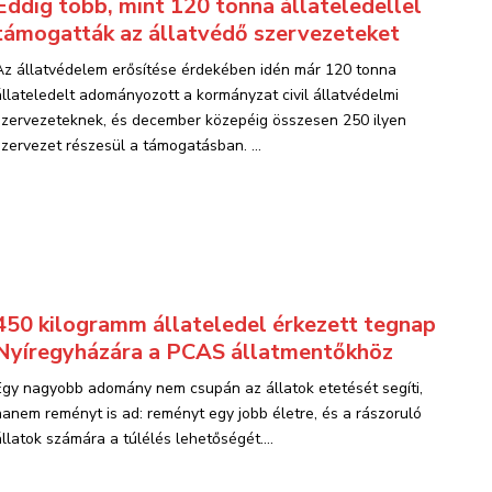
Eddig több, mint 120 tonna állateledellel
támogatták az állatvédő szervezeteket
Az állatvédelem erősítése érdekében idén már 120 tonna
állateledelt adományozott a kormányzat civil állatvédelmi
szervezeteknek, és december közepéig összesen 250 ilyen
szervezet részesül a támogatásban. ...
450 kilogramm állateledel érkezett tegnap
Nyíregyházára a PCAS állatmentőkhöz
Egy nagyobb adomány nem csupán az állatok etetését segíti,
hanem reményt is ad: reményt egy jobb életre, és a rászoruló
állatok számára a túlélés lehetőségét....