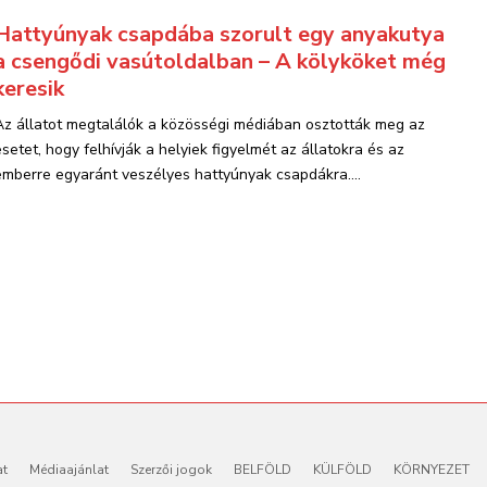
Hattyúnyak csapdába szorult egy anyakutya
a csengődi vasútoldalban – A kölyköket még
keresik
Az állatot megtalálók a közösségi médiában osztották meg az
esetet, hogy felhívják a helyiek figyelmét az állatokra és az
emberre egyaránt veszélyes hattyúnyak csapdákra....
at
Médiaajánlat
Szerzői jogok
BELFÖLD
KÜLFÖLD
KÖRNYEZET