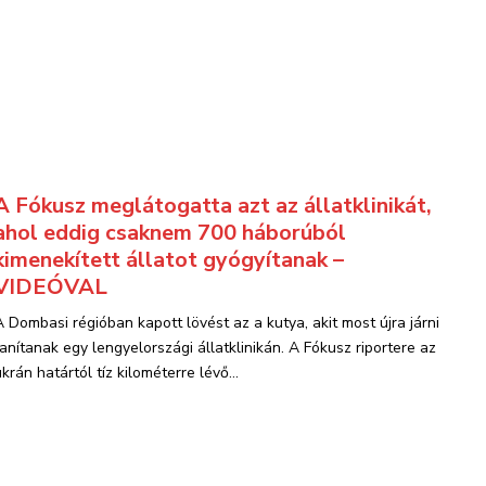
A Fókusz meglátogatta azt az állatklinikát,
ahol eddig csaknem 700 háborúból
kimenekített állatot gyógyítanak –
VIDEÓVAL
A Dombasi régióban kapott lövést az a kutya, akit most újra járni
tanítanak egy lengyelországi állatklinikán. A Fókusz riportere az
krán határtól tíz kilométerre lévő...