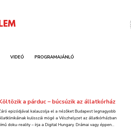
VIDEÓ
PROGRAMAJÁNLÓ
Költözik a párduc – búcsúzik az állatkórház
Záró epizódjával kalauzolja el a nézőket Budapest legnagyobb
állatklinikáinak kulisszái mögé a Vészhelyzet az állatkórházban
című doku-reality – írja a Digital Hungary. Drámai vagy éppen...