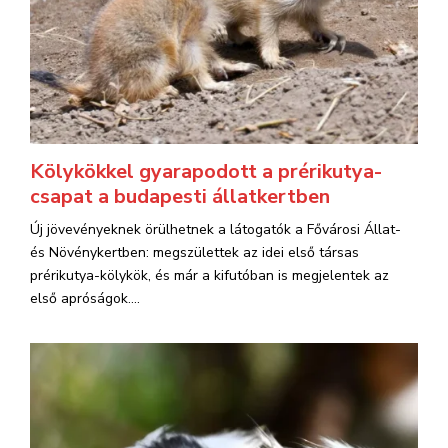
Kölykökkel gyarapodott a prérikutya-
csapat a budapesti állatkertben
Új jövevényeknek örülhetnek a látogatók a Fővárosi Állat-
és Növénykertben: megszülettek az idei első társas
prérikutya-kölykök, és már a kifutóban is megjelentek az
első apróságok....