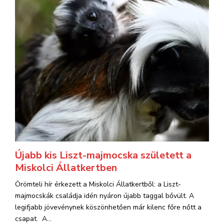
Újabb kis Liszt-majmocska született a
Miskolci Állatkertben
Örömteli hír érkezett a Miskolci Állatkertből: a Liszt-
majmocskák családja idén nyáron újabb taggal bővült. A
legifjabb jövevénynek köszönhetően már kilenc főre nőtt a
csapat. A...