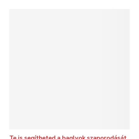
Te is segítheted a baglyok szaporodását