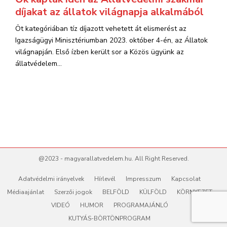
díjakat az állatok világnapja alkalmából
Öt kategóriában tíz díjazott vehetett át elismerést az
Igazságügyi Minisztériumban 2023. október 4-én, az Állatok
világnapján. Első ízben került sor a Közös ügyünk az
állatvédelem...
@2023 - magyarallatvedelem.hu. All Right Reserved.
Adatvédelmi irányelvek
Hírlevél
Impresszum
Kapcsolat
Médiaajánlat
Szerzői jogok
BELFÖLD
KÜLFÖLD
KÖRNYEZET
VIDEÓ
HUMOR
PROGRAMAJÁNLÓ
KUTYÁS-BÖRTÖNPROGRAM