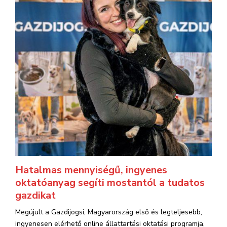
Hatalmas mennyiségű, ingyenes
oktatóanyag segíti mostantól a tudatos
gazdikat
Megújult a Gazdijogsi, Magyarország első és legteljesebb,
ingyenesen elérhető online állattartási oktatási programja,