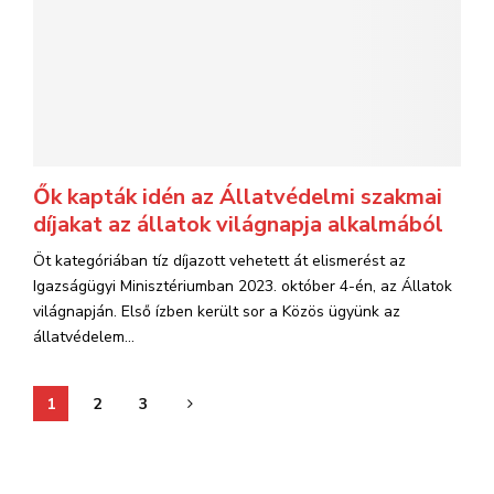
Ők kapták idén az Állatvédelmi szakmai
díjakat az állatok világnapja alkalmából
Öt kategóriában tíz díjazott vehetett át elismerést az
Igazságügyi Minisztériumban 2023. október 4-én, az Állatok
világnapján. Első ízben került sor a Közös ügyünk az
állatvédelem...
Bejegyzések
1
2
3
lapozása