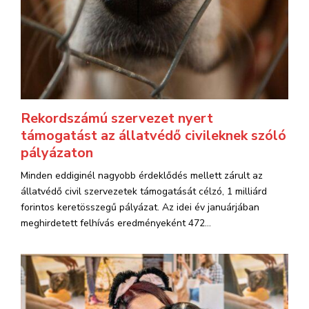
Rekordszámú szervezet nyert
támogatást az állatvédő civileknek szóló
pályázaton
Minden eddiginél nagyobb érdeklődés mellett zárult az
állatvédő civil szervezetek támogatását célzó, 1 milliárd
forintos keretösszegű pályázat. Az idei év januárjában
meghirdetett felhívás eredményeként 472...