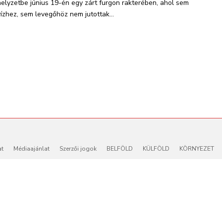
helyzetbe június 19-én egy zárt furgon rakterében, ahol sem
vízhez, sem levegőhöz nem jutottak...
at
Médiaajánlat
Szerzői jogok
BELFÖLD
KÜLFÖLD
KÖRNYEZET