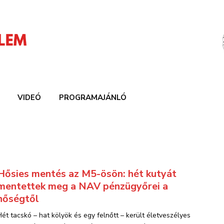
VIDEÓ
PROGRAMAJÁNLÓ
Hősies mentés az M5-ösön: hét kutyát
mentettek meg a NAV pénzügyőrei a
hőségtől
Hét tacskó – hat kölyök és egy felnőtt – került életveszélyes