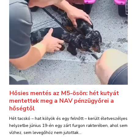
Hősies mentés az M5-ösön: hét kutyát
mentettek meg a NAV pénzügyőrei a
hőségtől
Hét tacskó – hat kölyök és egy felnőtt – került életveszélyes
helyzetbe június 19-én egy zárt furgon rakterében, ahol sem
vízhez, sem levegőhöz nem jutottak...