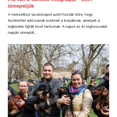
ünnepeljük
A nemzetközi tacskónapot azért hozták létre, hogy
tisztelettel adózzanak ezeknek a kutyáknak, amelyek a
legkisebb fajták közé tartoznak. A napot az év leghosszabb
napján ünneplik,...