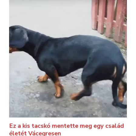
Ez a kis tacskó mentette meg egy család
életét Vácegresen