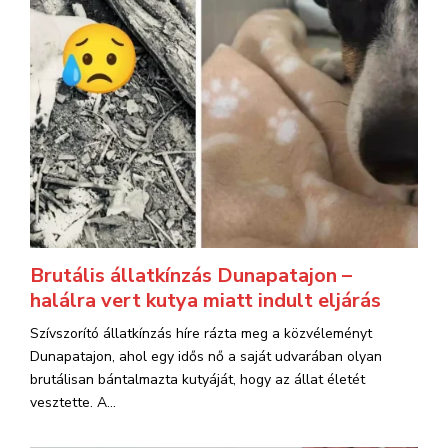
Brutális állatkínzás Dunapatajon –
halálra vert kutya miatt indult eljárás
Szívszorító állatkínzás híre rázta meg a közvéleményt
Dunapatajon, ahol egy idős nő a saját udvarában olyan
brutálisan bántalmazta kutyáját, hogy az állat életét
vesztette. A...