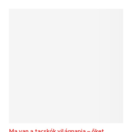
Ma van a tacskók világnapja – őket