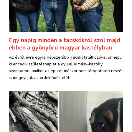
Egy napig minden a tacskókról szól majd
ebben a gyönyörű magyar kastélyban
Az évről évre egyre népszerűbb Tacskótalálkozóval ünnepli
kilencedik születésnapját a gyulai Almásy-kastély
szombaton, amikor az épület máskor nem látogatható részét
is megnyitják az érdeklődők előtt...