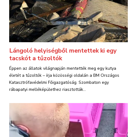
Lángoló helyiségből mentettek ki egy
tacskót a tűzoltók
Éppen az állatok világnapján mentették meg egy kutya
életét a tűzoltók – írja közösségi oldalán a BM Országos
Katasztrófavédelmi Főigazgatóság. Szombaton egy
rábapatyi melléképülethez riasztották...