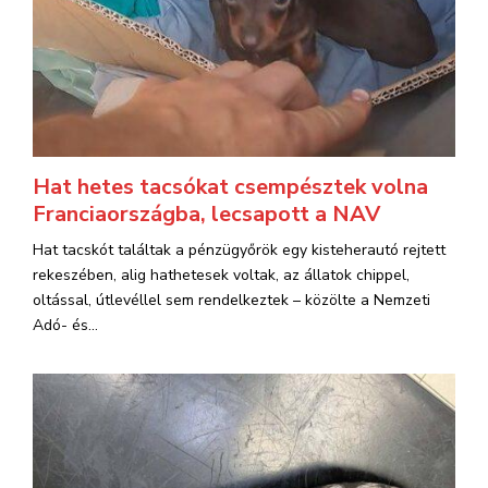
Hat hetes tacsókat csempésztek volna
Franciaországba, lecsapott a NAV
Hat tacskót találtak a pénzügyőrök egy kisteherautó rejtett
rekeszében, alig hathetesek voltak, az állatok chippel,
oltással, útlevéllel sem rendelkeztek – közölte a Nemzeti
Adó- és...