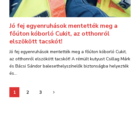
Jó fej egyenruhások mentették meg a
főúton kóborló Cukit, az otthonról
elszökött tacskót!
Jó fej egyenruhások mentették meg a főúton kóborló Cukit,
az otthonról elszökött tacskót! A rémült kutyust Csillag Márk
és Bácsi Sándor balesethelyszínelők biztonságba helyezték
és...
Bejegyzések
1
2
3
lapozása