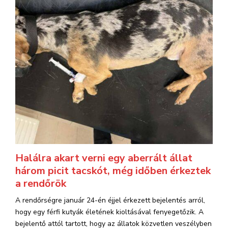
Halálra akart verni egy aberrált állat
három picit tacskót, még időben érkeztek
a rendőrök
A rendőrségre január 24-én éjjel érkezett bejelentés arról,
hogy egy férfi kutyák életének kioltásával fenyegetőzik. A
bejelentő attól tartott, hogy az állatok közvetlen veszélyben