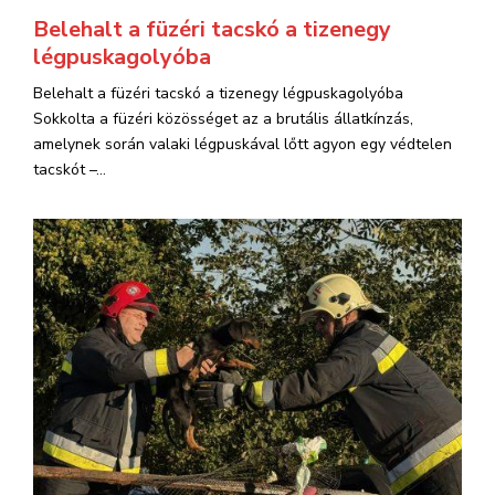
Belehalt a füzéri tacskó a tizenegy
légpuskagolyóba
Belehalt a füzéri tacskó a tizenegy légpuskagolyóba
Sokkolta a füzéri közösséget az a brutális állatkínzás,
amelynek során valaki légpuskával lőtt agyon egy védtelen
tacskót –...