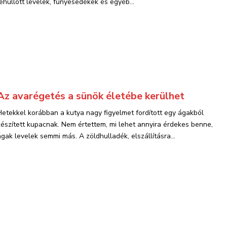
lehullott levelek, fűnyesedékek és egyéb...
Az avarégetés a sünök életébe kerülhet
Hetekkel korábban a kutya nagy figyelmet fordított egy ágakból
készített kupacnak. Nem értettem, mi lehet annyira érdekes benne,
ágak levelek semmi más. A zöldhulladék, elszállításra...