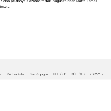
az első példányt is azonosították. Augusztusban Márta Tamás
imlei...
at
Médiaajánlat
Szerzői jogok
BELFÖLD
KÜLFÖLD
KÖRNYEZET