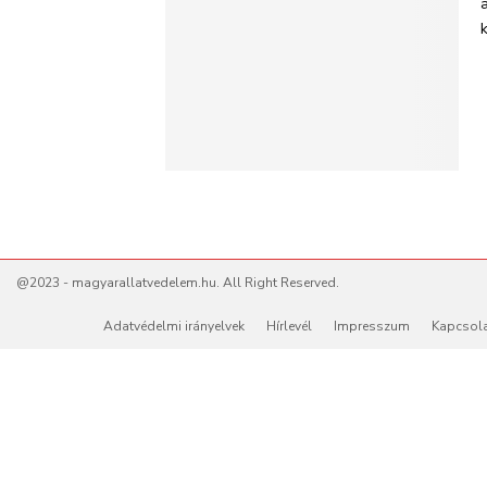
k
@2023 - magyarallatvedelem.hu. All Right Reserved.
Adatvédelmi irányelvek
Hírlevél
Impresszum
Kapcsol