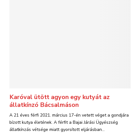
Karóval ütött agyon egy kutyát az
állatkínzó Bácsalmáson
A 21 éves férfi 2021. március 17-én vetett véget a gondjára
bízott kutya életének. A férfit a Bajai Járási Ügyészség
állatkínzás vétsége miatt gyorsított eljárásban...