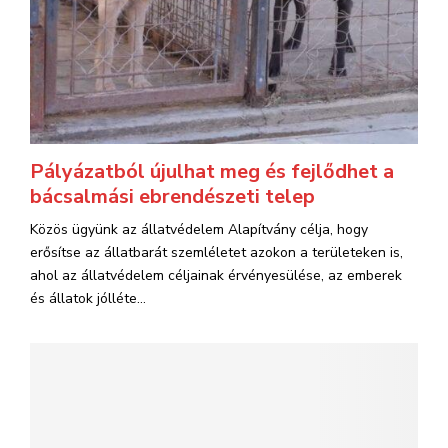
Pályázatból újulhat meg és fejlődhet a
bácsalmási ebrendészeti telep
Közös ügyünk az állatvédelem Alapítvány célja, hogy
erősítse az állatbarát szemléletet azokon a területeken is,
ahol az állatvédelem céljainak érvényesülése, az emberek
és állatok jólléte...