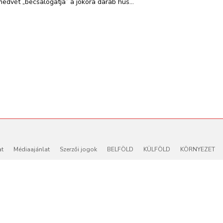
medvét „becsalogatja” a jókora darab hús...
at
Médiaajánlat
Szerzői jogok
BELFÖLD
KÜLFÖLD
KÖRNYEZET