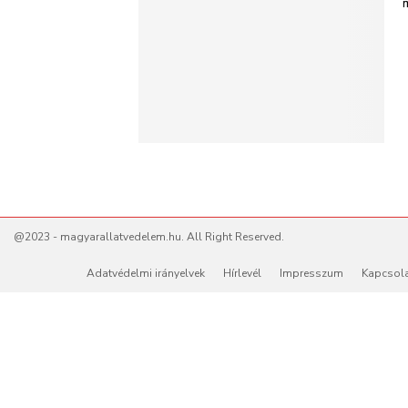
@2023 - magyarallatvedelem.hu. All Right Reserved.
Adatvédelmi irányelvek
Hírlevél
Impresszum
Kapcsol