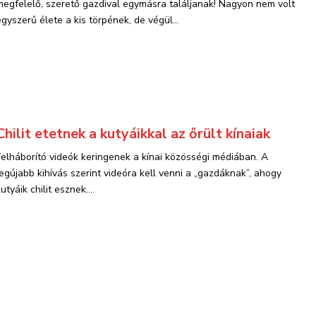
megfelelő, szerető gazdival egymásra találjanak! Nagyon nem volt
egyszerű élete a kis törpének, de végül...
Chilit etetnek a kutyáikkal az őrült kínaiak
Felháborító videók keringenek a kínai közösségi médiában. A
legújabb kihívás szerint videóra kell venni a „gazdáknak”, ahogy
utyáik chilit esznek....