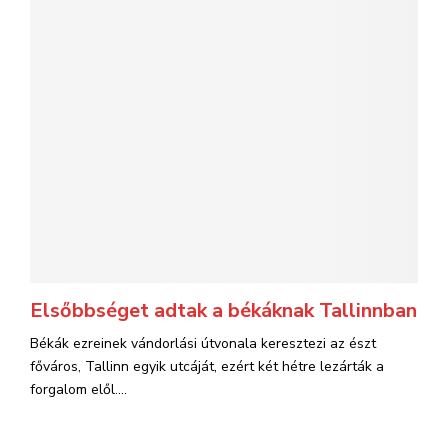
Elsőbbséget adtak a békáknak Tallinnban
Békák ezreinek vándorlási útvonala keresztezi az észt
főváros, Tallinn egyik utcáját, ezért két hétre lezárták a
forgalom elől....