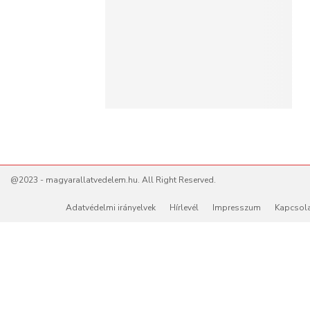
@2023 - magyarallatvedelem.hu. All Right Reserved.
Adatvédelmi irányelvek
Hírlevél
Impresszum
Kapcsol