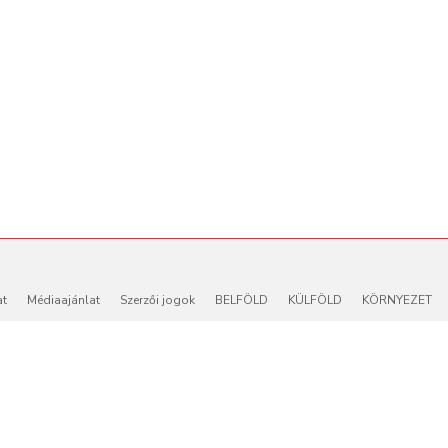
at
Médiaajánlat
Szerzői jogok
BELFÖLD
KÜLFÖLD
KÖRNYEZET