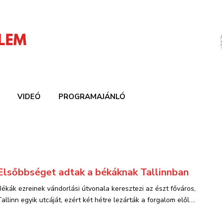
VIDEÓ
PROGRAMAJÁNLÓ
Elsőbbséget adtak a békáknak Tallinnban
Békák ezreinek vándorlási útvonala keresztezi az észt főváros,
allinn egyik utcáját, ezért két hétre lezárták a forgalom elől....