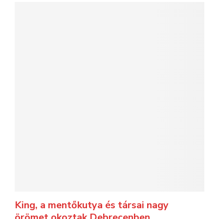
King, a mentőkutya és társai nagy
örömet okoztak Debrecenben