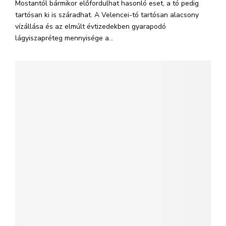
Mostantól bármikor előfordulhat hasonló eset, a tó pedig
tartósan ki is száradhat. A Velencei-tó tartósan alacsony
vízállása és az elmúlt évtizedekben gyarapodó
lágyiszapréteg mennyisége a...