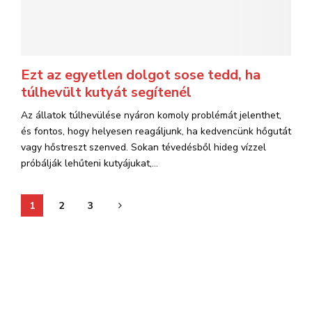
Ezt az egyetlen dolgot sose tedd, ha
túlhevült kutyát segítenél
Az állatok túlhevülése nyáron komoly problémát jelenthet,
és fontos, hogy helyesen reagáljunk, ha kedvencünk hőgutát
vagy hőstreszt szenved. Sokan tévedésből hideg vízzel
próbálják lehűteni kutyájukat,...
Bejegyzések
1
2
3
lapozása