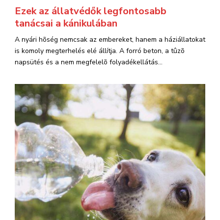
Ezek az állatvédők legfontosabb
tanácsai a kánikulában
A nyári hõség nemcsak az embereket, hanem a háziállatokat
is komoly megterhelés elé állítja. A forró beton, a tûzõ
napsütés és a nem megfelelõ folyadékellátás...