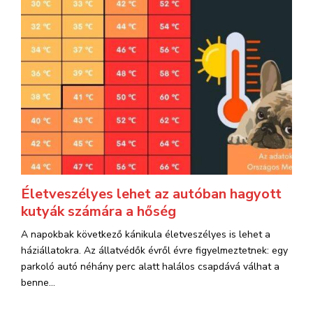
Életveszélyes lehet az autóban hagyott
kutyák számára a hőség
A napokbak következő kánikula életveszélyes is lehet a
háziállatokra. Az állatvédők évről évre figyelmeztetnek: egy
parkoló autó néhány perc alatt halálos csapdává válhat a
benne...