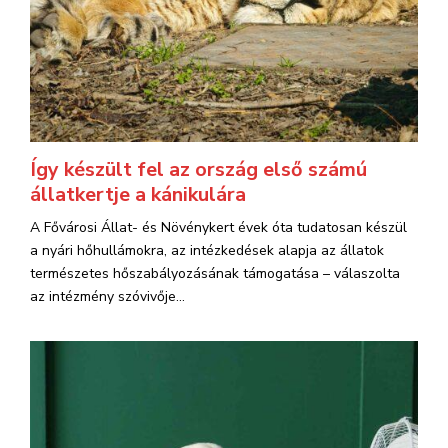
Így készült fel az ország első számú
állatkertje a kánikulára
A Fővárosi Állat- és Növénykert évek óta tudatosan készül
a nyári hőhullámokra, az intézkedések alapja az állatok
természetes hőszabályozásának támogatása – válaszolta
az intézmény szóvivője...