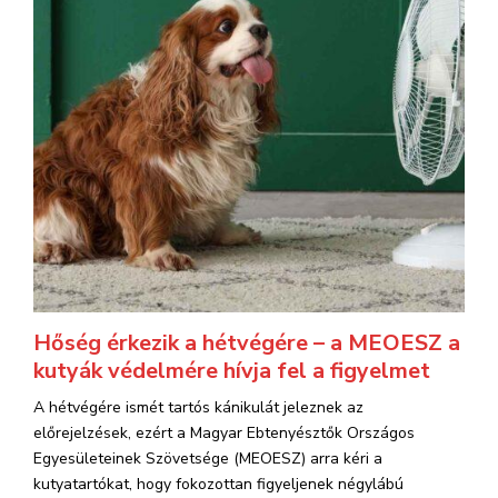
Hőség érkezik a hétvégére – a MEOESZ a
kutyák védelmére hívja fel a figyelmet
A hétvégére ismét tartós kánikulát jeleznek az
előrejelzések, ezért a Magyar Ebtenyésztők Országos
Egyesületeinek Szövetsége (MEOESZ) arra kéri a
kutyatartókat, hogy fokozottan figyeljenek négylábú