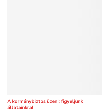
A kormánybiztos üzeni: figyeljünk
állatainkra!