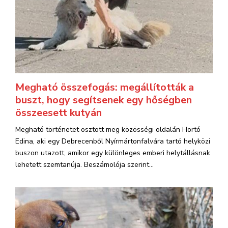
Megható összefogás: megállították a
buszt, hogy segítsenek egy hőségben
összeesett kutyán
Megható történetet osztott meg közösségi oldalán Hortó
Edina, aki egy Debrecenből Nyírmártonfalvára tartó helyközi
buszon utazott, amikor egy különleges emberi helytállásnak
lehetett szemtanúja. Beszámolója szerint...