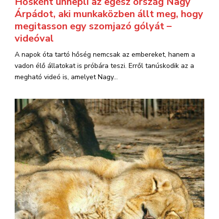
Hősként ünnepli az egész ország Nagy
Árpádot, aki munkaközben állt meg, hogy
megitasson egy szomjazó gólyát –
videóval
A napok óta tartó hőség nemcsak az embereket, hanem a
vadon élő állatokat is próbára teszi. Erről tanúskodik az a
megható videó is, amelyet Nagy...