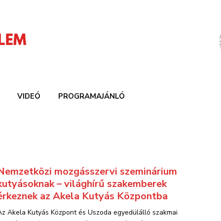
VIDEÓ
PROGRAMAJÁNLÓ
Nemzetközi mozgásszervi szeminárium
kutyásoknak – világhírű szakemberek
érkeznek az Akela Kutyás Központba
Az Akela Kutyás Központ és Uszoda egyedülálló szakmai