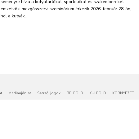
eseményre hívja a kutyatartókat, sportolókat és szakembereket:
nemzetközi mozgásszervi szeminárium érkezik 2026. február 28-án,
hol a kutyák...
at
Médiaajánlat
Szerzői jogok
BELFÖLD
KÜLFÖLD
KÖRNYEZET