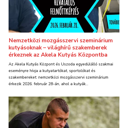
Nemzetközi mozgásszervi szeminárium
kutyásoknak – világhírű szakemberek
érkeznek az Akela Kutyás Központba
Az Akela Kutyás Központ és Uszoda egyedülálló szakmai
eseményre hívja a kutyatartókat, sportolókat és
szakembereket: nemzetközi mozgásszervi szeminárium
érkezik 2026. február 28-án, ahol a kutyák...