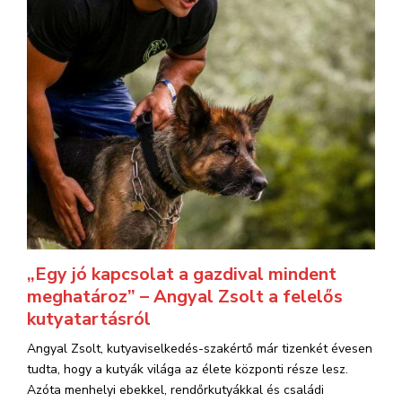
„Egy jó kapcsolat a gazdival mindent
meghatároz” – Angyal Zsolt a felelős
kutyatartásról
Angyal Zsolt, kutyaviselkedés-szakértő már tizenkét évesen
tudta, hogy a kutyák világa az élete központi része lesz.
Azóta menhelyi ebekkel, rendőrkutyákkal és családi