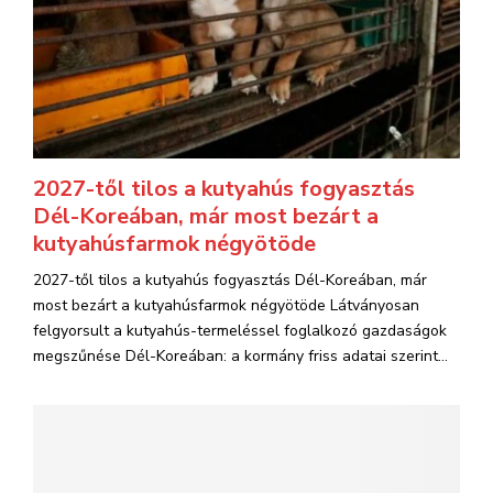
2027-től tilos a kutyahús fogyasztás
Dél-Koreában, már most bezárt a
kutyahúsfarmok négyötöde
2027-től tilos a kutyahús fogyasztás Dél-Koreában, már
most bezárt a kutyahúsfarmok négyötöde Látványosan
felgyorsult a kutyahús-termeléssel foglalkozó gazdaságok
megszűnése Dél-Koreában: a kormány friss adatai szerint...