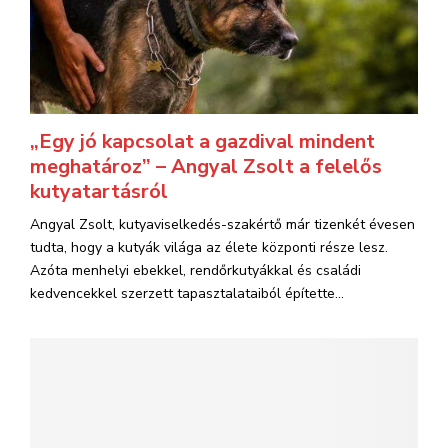
„Egy jó kapcsolat a gazdival mindent
meghatároz” – Angyal Zsolt a felelős
kutyatartásról
Angyal Zsolt, kutyaviselkedés-szakértő már tizenkét évesen
tudta, hogy a kutyák világa az élete központi része lesz.
Azóta menhelyi ebekkel, rendőrkutyákkal és családi
kedvencekkel szerzett tapasztalataiból építette...