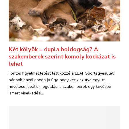
Két kölyök = dupla boldogság? A
szakemberek szerint komoly kockázat is
lehet
Fontos figyelmeztetést tett közzé a LEAF Sportegyesület:
bár sok gazdi gondolja úgy, hogy két kiskutya együtt
nevelése ideális megoldás, a szakemberek egy kevésbé
ismert viselkedési...