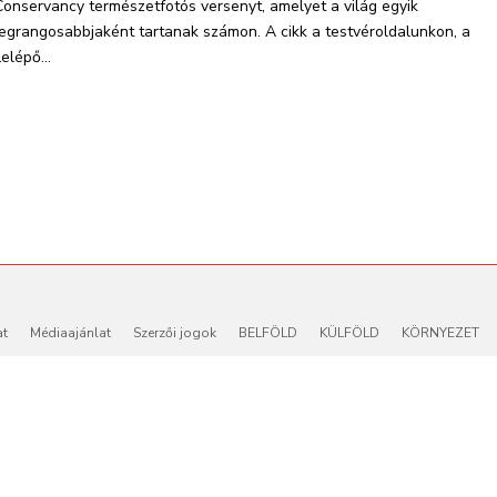
Conservancy természetfotós versenyt, amelyet a világ egyik
legrangosabbjaként tartanak számon. A cikk a testvéroldalunkon, a
elépő...
at
Médiaajánlat
Szerzői jogok
BELFÖLD
KÜLFÖLD
KÖRNYEZET