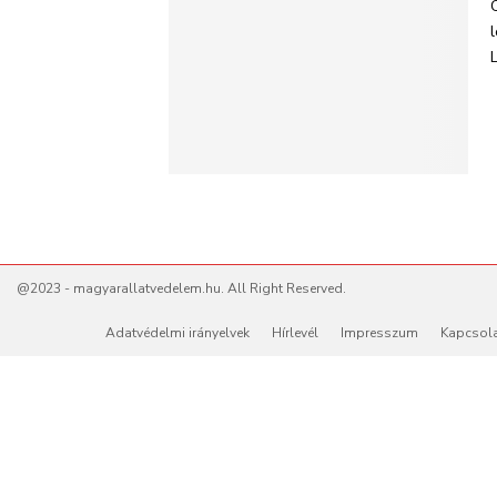
L
@2023 - magyarallatvedelem.hu. All Right Reserved.
Adatvédelmi irányelvek
Hírlevél
Impresszum
Kapcsol