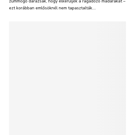
zümmögő darazsak, hogy elkerüljék a ragadozó madarakat –
ezt korábban emlősöknél nem tapasztalták....