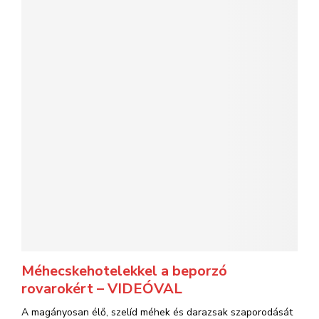
Méhecskehotelekkel a beporzó
rovarokért – VIDEÓVAL
A magányosan élő, szelíd méhek és darazsak szaporodását