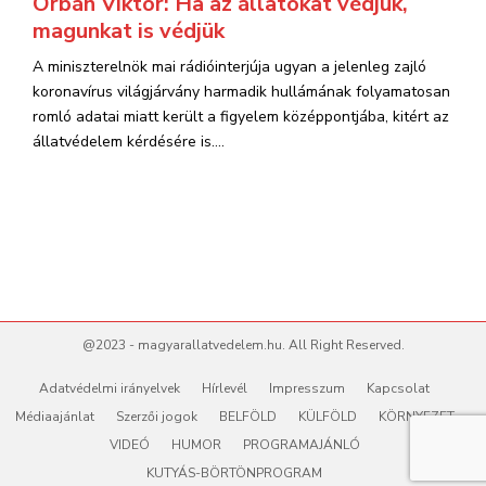
Orbán Viktor: Ha az állatokat védjük,
magunkat is védjük
A miniszterelnök mai rádióinterjúja ugyan a jelenleg zajló
koronavírus világjárvány harmadik hullámának folyamatosan
romló adatai miatt került a figyelem középpontjába, kitért az
állatvédelem kérdésére is....
@2023 - magyarallatvedelem.hu. All Right Reserved.
Adatvédelmi irányelvek
Hírlevél
Impresszum
Kapcsolat
Médiaajánlat
Szerzői jogok
BELFÖLD
KÜLFÖLD
KÖRNYEZET
VIDEÓ
HUMOR
PROGRAMAJÁNLÓ
KUTYÁS-BÖRTÖNPROGRAM