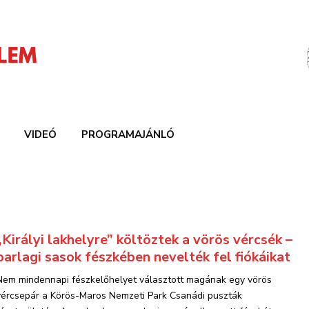
VIDEÓ
PROGRAMAJÁNLÓ
„Királyi lakhelyre” költöztek a vörös vércsék –
parlagi sasok fészkében nevelték fel fiókáikat
Nem mindennapi fészkelőhelyet választott magának egy vörös
vércsepár a Körös-Maros Nemzeti Park Csanádi puszták