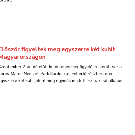
ölti a...
Először figyeltek meg egyszerre két kuhit
Magyarországon
Szeptember 2-án délelőtt különleges megfigyelésre került sor a
Körös-Maros Nemzeti Park Kardoskúti Fehértó részterületén:
egyszerre két kuhi jelent meg egymás mellett. Ez az első alkalom,...