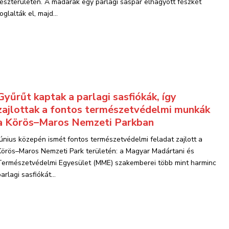
részterületén. A madarak egy parlagi saspár elhagyott fészkét
oglalták el, majd...
Gyűrűt kaptak a parlagi sasfiókák, így
zajlottak a fontos természetvédelmi munkák
a Körös–Maros Nemzeti Parkban
Június közepén ismét fontos természetvédelmi feladat zajlott a
Körös–Maros Nemzeti Park területén: a Magyar Madártani és
Természetvédelmi Egyesület (MME) szakemberei több mint harminc
arlagi sasfiókát...