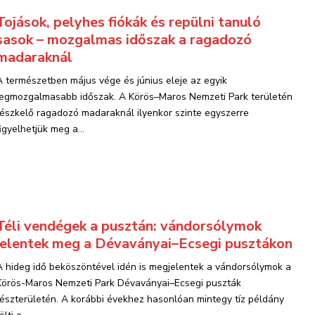
Tojások, pelyhes fiókák és repülni tanuló
sasok – mozgalmas időszak a ragadozó
madaraknál
A természetben május vége és június eleje az egyik
legmozgalmasabb időszak. A Körös–Maros Nemzeti Park területén
fészkelő ragadozó madaraknál ilyenkor szinte egyszerre
igyelhetjük meg a...
Téli vendégek a pusztán: vándorsólymok
jelentek meg a Dévaványai–Ecsegi pusztákon
A hideg idő beköszöntével idén is megjelentek a vándorsólymok a
Körös-Maros Nemzeti Park Dévaványai–Ecsegi puszták
részterületén. A korábbi évekhez hasonlóan mintegy tíz példány