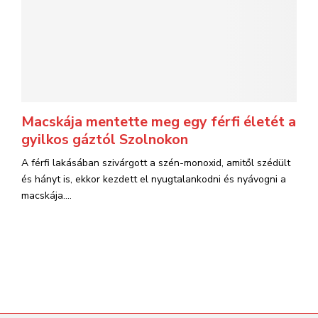
Macskája mentette meg egy férfi életét a
gyilkos gáztól Szolnokon
A férfi lakásában szivárgott a szén-monoxid, amitől szédült
és hányt is, ekkor kezdett el nyugtalankodni és nyávogni a
macskája....