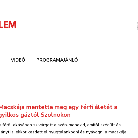
VIDEÓ
PROGRAMAJÁNLÓ
Macskája mentette meg egy férfi életét a
gyilkos gáztól Szolnokon
A férfi lakásában szivárgott a szén-monoxid, amitől szédült és
hányt is, ekkor kezdett el nyugtalankodni és nyávogni a macskája....