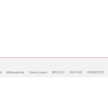
at
Médiaajánlat
Szerzői jogok
BELFÖLD
KÜLFÖLD
KÖRNYEZET