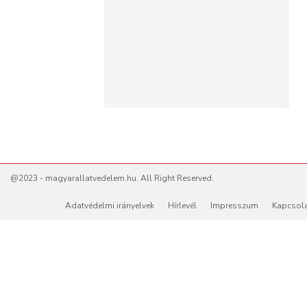
@2023 - magyarallatvedelem.hu. All Right Reserved.
Adatvédelmi irányelvek
Hírlevél
Impresszum
Kapcsol