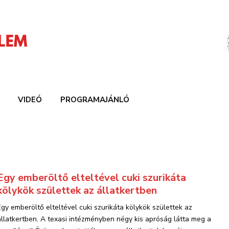
VIDEÓ
PROGRAMAJÁNLÓ
Egy emberöltő elteltével cuki szurikáta
kölykök születtek az állatkertben
Egy emberöltő elteltével cuki szurikáta kölykök születtek az
állatkertben. A texasi intézményben négy kis apróság látta meg a