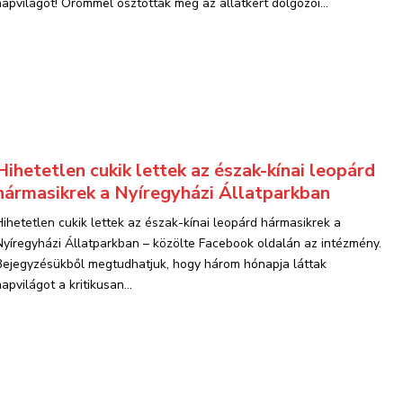
napvilágot! Örömmel osztották meg az állatkert dolgozói...
Hihetetlen cukik lettek az észak-kínai leopárd
hármasikrek a Nyíregyházi Állatparkban
Hihetetlen cukik lettek az észak-kínai leopárd hármasikrek a
Nyíregyházi Állatparkban – közölte Facebook oldalán az intézmény.
Bejegyzésükből megtudhatjuk, hogy három hónapja láttak
apvilágot a kritikusan...