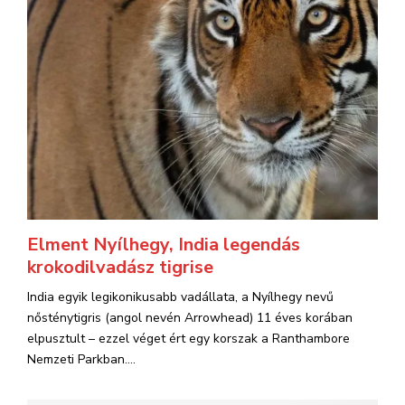
Elment Nyílhegy, India legendás
krokodilvadász tigrise
India egyik legikonikusabb vadállata, a Nyílhegy nevű
nősténytigris (angol nevén Arrowhead) 11 éves korában
elpusztult – ezzel véget ért egy korszak a Ranthambore
Nemzeti Parkban....