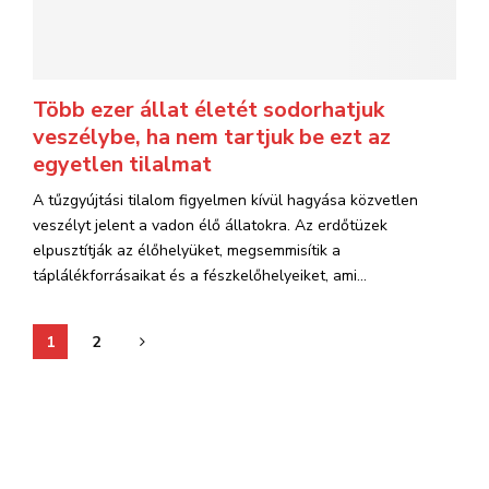
Több ezer állat életét sodorhatjuk
veszélybe, ha nem tartjuk be ezt az
egyetlen tilalmat
A tűzgyújtási tilalom figyelmen kívül hagyása közvetlen
veszélyt jelent a vadon élő állatokra. Az erdőtüzek
elpusztítják az élőhelyüket, megsemmisítik a
táplálékforrásaikat és a fészkelőhelyeiket, ami...
Bejegyzések
1
2
lapozása