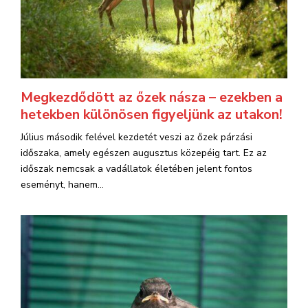
Megkezdődött az őzek násza – ezekben a
hetekben különösen figyeljünk az utakon!
Július második felével kezdetét veszi az őzek párzási
időszaka, amely egészen augusztus közepéig tart. Ez az
időszak nemcsak a vadállatok életében jelent fontos
eseményt, hanem...