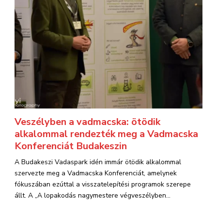
Veszélyben a vadmacska: ötödik
alkalommal rendezték meg a Vadmacska
Konferenciát Budakeszin
A Budakeszi Vadaspark idén immár ötödik alkalommal
szervezte meg a Vadmacska Konferenciát, amelynek
fókuszában ezúttal a visszatelepítési programok szerepe
állt. A „A lopakodás nagymestere végveszélyben...