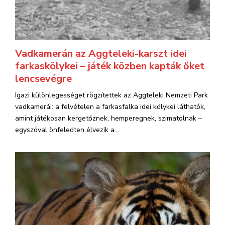
Vadkamerán az Aggteleki-karszt idei
farkaskölykei – játék közben kapták őket
lencsevégre
Igazi különlegességet rögzítettek az Aggteleki Nemzeti Park
vadkamerái: a felvételen a farkasfalka idei kölykei láthatók,
amint játékosan kergetőznek, hemperegnek, szimatolnak –
egyszóval önfeledten élvezik a...