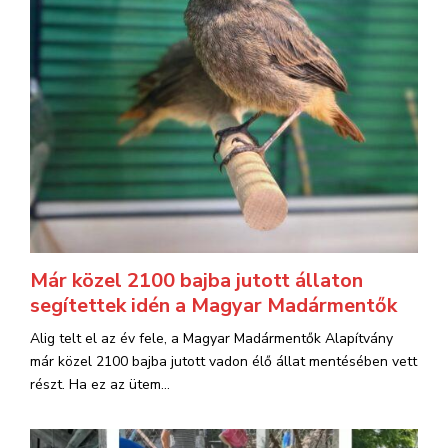
Már közel 2100 bajba jutott állaton
segítettek idén a Magyar Madármentők
Alig telt el az év fele, a Magyar Madármentők Alapítvány
már közel 2100 bajba jutott vadon élő állat mentésében vett
részt. Ha ez az ütem...