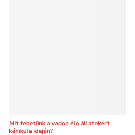
Mit tehetünk a vadon élő állatokért
kánikula idején?