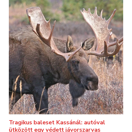
Tragikus baleset Kassánál: autóval
ütközött egy védett jávorszarvas