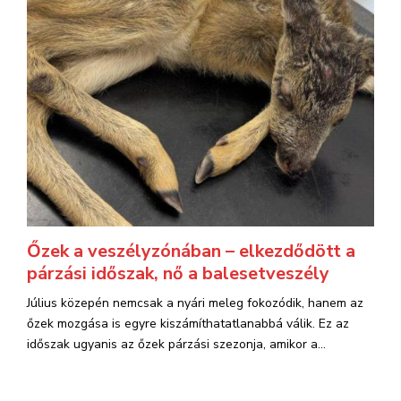
Őzek a veszélyzónában – elkezdődött a
párzási időszak, nő a balesetveszély
Július közepén nemcsak a nyári meleg fokozódik, hanem az
őzek mozgása is egyre kiszámíthatatlanabbá válik. Ez az
időszak ugyanis az őzek párzási szezonja, amikor a...