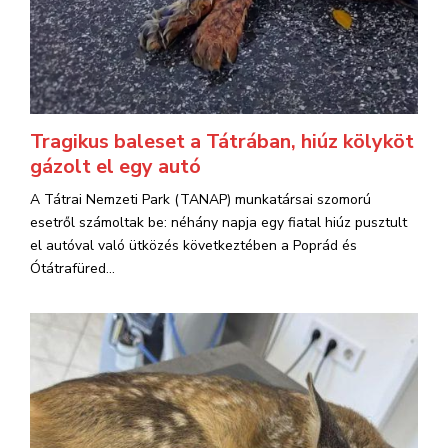
Tragikus baleset a Tátrában, hiúz kölyköt
gázolt el egy autó
A Tátrai Nemzeti Park (TANAP) munkatársai szomorú
esetről számoltak be: néhány napja egy fiatal hiúz pusztult
el autóval való ütközés következtében a Poprád és
Ótátrafüred...