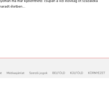
nyomán ma már kijelenthető: csupán a vízi élővilág öt százaléka
maradt életben....
at
Médiaajánlat
Szerzői jogok
BELFÖLD
KÜLFÖLD
KÖRNYEZET