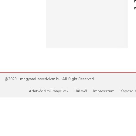
@2023 - magyarallatvedelem.hu. All Right Reserved.
Adatvédelmi irányelvek
Hírlevél
Impresszum
Kapcsol