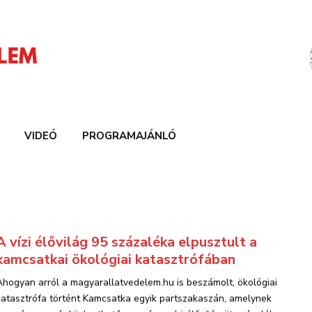
VIDEÓ
PROGRAMAJÁNLÓ
A vízi élővilág 95 százaléka elpusztult a
kamcsatkai ökológiai katasztrófában
Ahogyan arról a magyarallatvedelem.hu is beszámolt, ökológiai
katasztrófa történt Kamcsatka egyik partszakaszán, amelynek