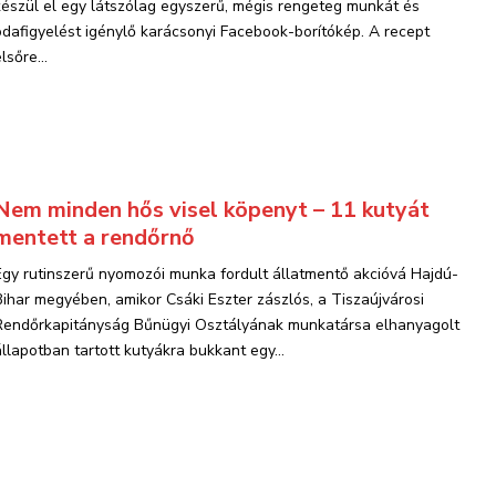
készül el egy látszólag egyszerű, mégis rengeteg munkát és
odafigyelést igénylő karácsonyi Facebook-borítókép. A recept
lsőre...
Nem minden hős visel köpenyt – 11 kutyát
mentett a rendőrnő
Egy rutinszerű nyomozói munka fordult állatmentő akcióvá Hajdú-
Bihar megyében, amikor Csáki Eszter zászlós, a Tiszaújvárosi
Rendőrkapitányság Bűnügyi Osztályának munkatársa elhanyagolt
állapotban tartott kutyákra bukkant egy...