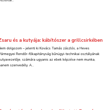
sztotta...
Zsaru és a kutyája: kábítószer a grillcsirkében
Nem dolgozom – jelenti ki Kovács Tamás zászlós, a Heves
Vármegyei Rendőr-főkapitányság bűnügyi-technikai osztályának
kutyavezetője, számára ugyanis az ebek képzése nem munka,
hanem szenvedély. A...