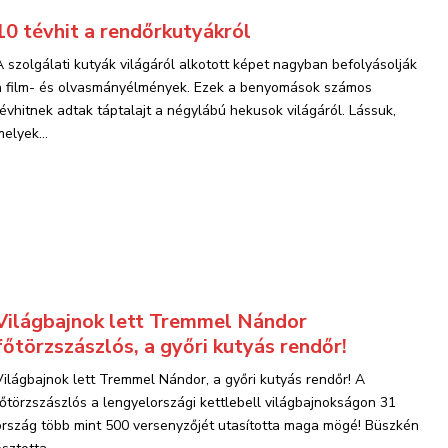
10 tévhit a rendőrkutyákról
A szolgálati kutyák világáról alkotott képet nagyban befolyásolják
a film- és olvasmányélmények. Ezek a benyomások számos
tévhitnek adtak táptalajt a négylábú hekusok világáról. Lássuk,
elyek...
Világbajnok lett Tremmel Nándor
főtörzszászlós, a győri kutyás rendőr!
Világbajnok lett Tremmel Nándor, a győri kutyás rendőr! A
főtörzszászlós a lengyelországi kettlebell világbajnokságon 31
ország több mint 500 versenyzőjét utasította maga mögé! Büszkén