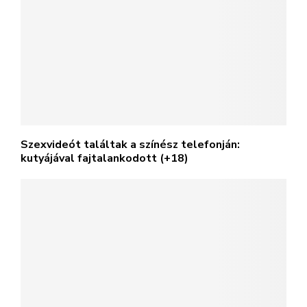
Szexvideót találtak a színész telefonján:
kutyájával fajtalankodott (+18)