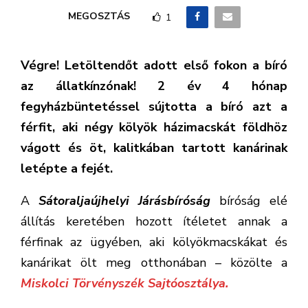
MEGOSZTÁS
1
Végre! Letöltendőt adott első fokon a bíró
az állatkínzónak! 2 év 4 hónap
fegyházbüntetéssel sújtotta a bíró azt a
férfit, aki négy kölyök házimacskát földhöz
vágott és öt, kalitkában tartott kanárinak
letépte a fejét.
A
Sátoraljaújhelyi Járásbíróság
bíróság elé
állítás keretében hozott ítéletet annak a
férfinak az ügyében, aki kölyökmacskákat és
kanárikat ölt meg otthonában – közölte a
Miskolci Törvényszék Sajtóosztálya.