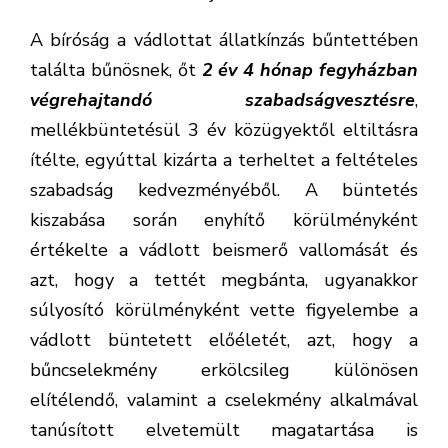
A bíróság a vádlottat állatkínzás bűntettében
találta bűnösnek, őt
2 év 4 hónap fegyházban
végrehajtandó szabadságvesztésre
,
mellékbüntetésül 3 év közügyektől eltiltásra
ítélte, egyúttal kizárta a terheltet a feltételes
szabadság kedvezményéből. A büntetés
kiszabása során enyhítő körülményként
értékelte a vádlott beismerő vallomását és
azt, hogy a tettét megbánta, ugyanakkor
súlyosító körülményként vette figyelembe a
vádlott büntetett előéletét, azt, hogy a
bűncselekmény erkölcsileg különösen
elítélendő, valamint a cselekmény alkalmával
tanúsított elvetemült magatartása is