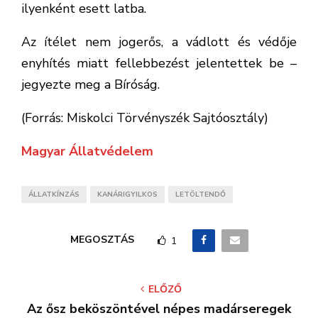
ilyenként esett latba.
Az ítélet nem jogerős, a vádlott és védője
enyhítés miatt fellebbezést jelentettek be –
jegyezte meg a Bíróság.
(Forrás: Miskolci Törvényszék Sajtóosztály)
Magyar Állatvédelem
ÁLLATKÍNZÁS
KANÁRIGYILKOS
LETÖLTENDŐ
MEGOSZTÁS
1
ELŐZŐ
Az ősz beköszöntével népes madárseregek