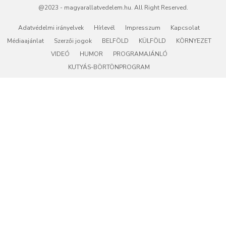
@2023 - magyarallatvedelem.hu. All Right Reserved.
Adatvédelmi irányelvek
Hírlevél
Impresszum
Kapcsolat
Médiaajánlat
Szerzői jogok
BELFÖLD
KÜLFÖLD
KÖRNYEZET
VIDEÓ
HUMOR
PROGRAMAJÁNLÓ
KUTYÁS-BÖRTÖNPROGRAM