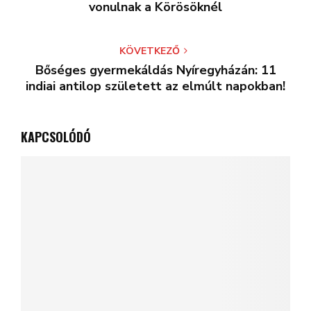
vonulnak a Körösöknél
KÖVETKEZŐ
Bőséges gyermekáldás Nyíregyházán: 11
indiai antilop született az elmúlt napokban!
KAPCSOLÓDÓ