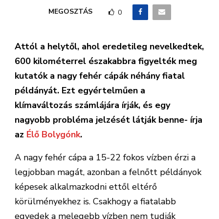
MEGOSZTÁS
0
Attól a helytől, ahol eredetileg nevelkedtek,
600 kilométerrel északabbra figyelték meg
kutatók a nagy fehér cápák néhány fiatal
példányát. Ezt egyértelműen a
klímaváltozás számlájára írják, és egy
nagyobb probléma jelzését látják benne- írja
az
Élő Bolygónk
.
A nagy fehér cápa a 15-22 fokos vízben érzi a
legjobban magát, azonban a felnőtt példányok
képesek alkalmazkodni ettől eltérő
körülményekhez is. Csakhogy a fiatalabb
egyedek a melegebb vízben nem tudják