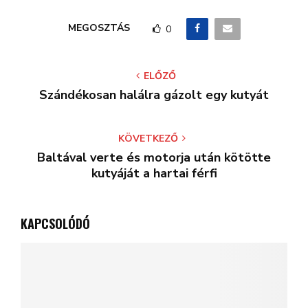
MEGOSZTÁS
0
ELŐZŐ
Szándékosan halálra gázolt egy kutyát
KÖVETKEZŐ
Baltával verte és motorja után kötötte
kutyáját a hartai férfi
KAPCSOLÓDÓ