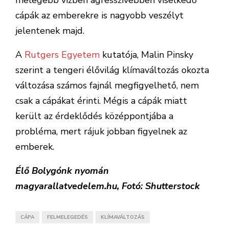
melegebb vízben agresszívebben viselkedő
cápák az emberekre is nagyobb veszélyt
jelentenek majd.
A
Rutgers Egyetem
kutatója, Malin Pinsky
szerint a tengeri élővilág klímaváltozás okozta
változása számos fajnál megfigyelhető, nem
csak a cápákat érinti. Mégis a cápák miatt
került az érdeklődés középpontjába a
probléma, mert rájuk jobban figyelnek az
emberek.
Élő Bolygónk nyomán
magyarallatvedelem.hu, Fotó: Shutterstock
CÁPA
FELMELEGEDÉS
KLÍMAVÁLTOZÁS