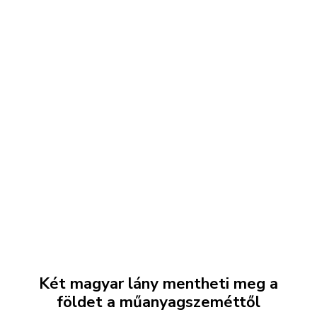
Két magyar lány mentheti meg a
földet a műanyagszeméttől