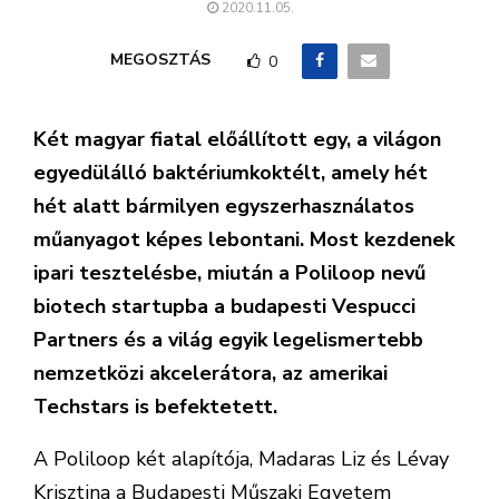
2020.11.05.
MEGOSZTÁS
0
Két magyar fiatal előállított egy, a világon
egyedülálló baktériumkoktélt, amely hét
hét alatt bármilyen egyszerhasználatos
műanyagot képes lebontani. Most kezdenek
ipari tesztelésbe, miután a Poliloop nevű
biotech startupba a budapesti Vespucci
Partners és a világ egyik legelismertebb
nemzetközi akcelerátora, az amerikai
Techstars is befektetett.
A Poliloop két alapítója, Madaras Liz és Lévay
Krisztina a Budapesti Műszaki Egyetem