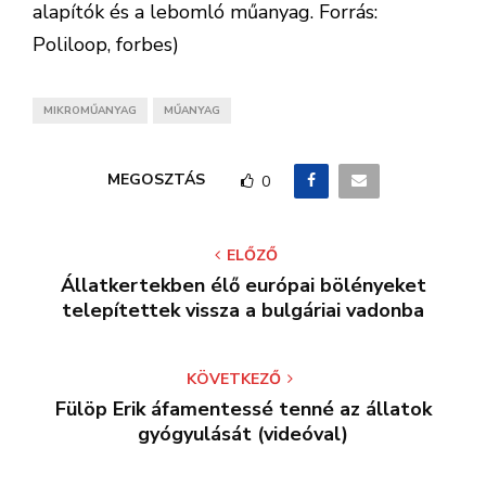
alapítók és a lebomló műanyag. Forrás:
Poliloop, forbes)
MIKROMŰANYAG
MŰANYAG
MEGOSZTÁS
0
ELŐZŐ
Állatkertekben élő európai bölényeket
telepítettek vissza a bulgáriai vadonba
KÖVETKEZŐ
Fülöp Erik áfamentessé tenné az állatok
gyógyulását (videóval)