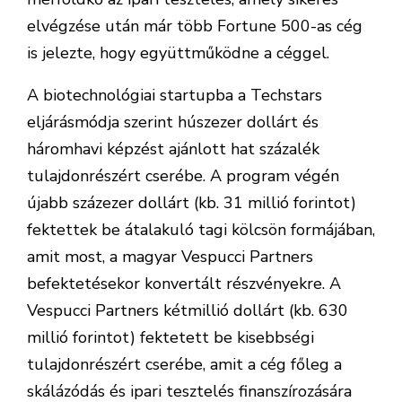
elvégzése után már több Fortune 500-as cég
is jelezte, hogy együttműködne a céggel.
A biotechnológiai startupba a Techstars
eljárásmódja szerint húszezer dollárt és
háromhavi képzést ajánlott hat százalék
tulajdonrészért cserébe. A program végén
újabb százezer dollárt (kb. 31 millió forintot)
fektettek be átalakuló tagi kölcsön formájában,
amit most, a magyar Vespucci Partners
befektetésekor konvertált részvényekre. A
Vespucci Partners kétmillió dollárt (kb. 630
millió forintot) fektetett be kisebbségi
tulajdonrészért cserébe, amit a cég főleg a
skálázódás és ipari tesztelés finanszírozására