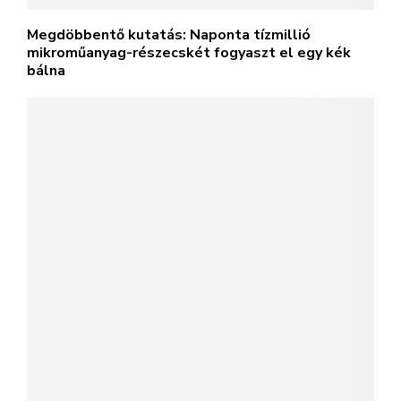
Megdöbbentő kutatás: Naponta tízmillió
mikroműanyag-részecskét fogyaszt el egy kék
bálna