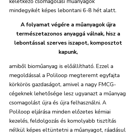
keletkező csomagolási műanyagok
mindegyikét képes lebontani 6-8 hét alatt.
A folyamat végére a műanyagok újra
természetazonos anyaggá válnak, hisz a
lebontással szerves iszapot, komposztot
kapunk,
amiből bioműanyag is előállítható. Ezzel a
megoldással a Poliloop megteremt egyfajta
körkörös gazdaságot, amivel a nagy FMCG-
cégeknek lehetősége lesz ugyanazt a műanyag
csomagolást újra és újra felhasználni. A
Poliloop eljárása minden előzetes kémiai
kezelés, feldolgozás és komolyabb tisztítás
nélkül képes eltüntetni a műanyagot, ráadásul