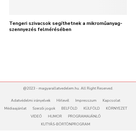
Tengeri szivacsok segíthetnek a mikroműanyag-
szennyezés felmérésében
@2023 - magyarallatvedelem.hu. All Right Reserved.
Adatvédelmi irányelvek
Hírlevél
Impresszum
Kapcsolat
Médiaajánlat
Szerzői jogok
BELFÖLD
KÜLFÖLD
KÖRNYEZET
VIDEÓ
HUMOR
PROGRAMAJÁNLÓ
KUTYÁS-BÖRTÖNPROGRAM