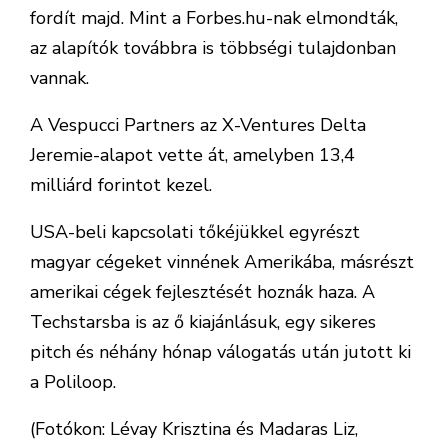
fordít majd. Mint a Forbes.hu-nak elmondták,
az alapítók továbbra is többségi tulajdonban
vannak.
A Vespucci Partners az X-Ventures Delta
Jeremie-alapot vette át, amelyben 13,4
milliárd forintot kezel.
USA-beli kapcsolati tőkéjükkel egyrészt
magyar cégeket vinnének Amerikába, másrészt
amerikai cégek fejlesztését hoznák haza. A
Techstarsba is az ő kiajánlásuk, egy sikeres
pitch és néhány hónap válogatás után jutott ki
a Poliloop.
(Fotókon: Lévay Krisztina és Madaras Liz,