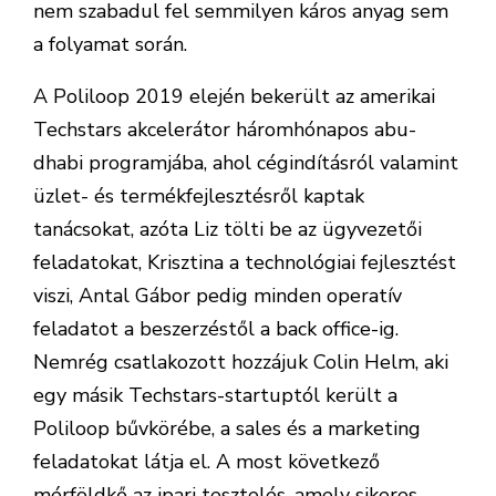
nem szabadul fel semmilyen káros anyag sem
a folyamat során.
A Poliloop 2019 elején bekerült az amerikai
Techstars akcelerátor háromhónapos abu-
dhabi programjába, ahol cégindításról valamint
üzlet- és termékfejlesztésről kaptak
tanácsokat, azóta Liz tölti be az ügyvezetői
feladatokat, Krisztina a technológiai fejlesztést
viszi, Antal Gábor pedig minden operatív
feladatot a beszerzéstől a back office-ig.
Nemrég csatlakozott hozzájuk Colin Helm, aki
egy másik Techstars-startuptól került a
Poliloop bűvkörébe, a sales és a marketing
feladatokat látja el. A most következő
mérföldkő az ipari tesztelés, amely sikeres