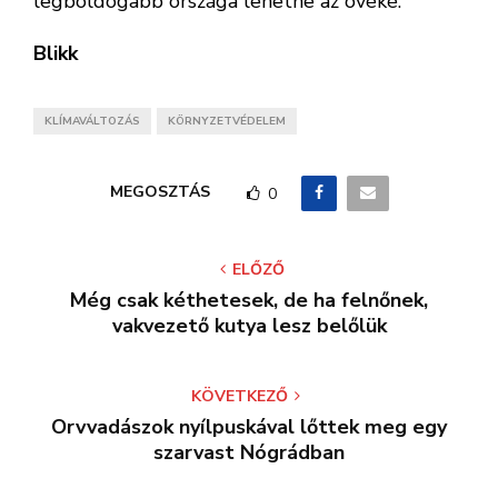
legboldogabb országa lehetne az övéké.
Blikk
KLÍMAVÁLTOZÁS
KÖRNYZETVÉDELEM
MEGOSZTÁS
0
ELŐZŐ
Még csak kéthetesek, de ha felnőnek,
vakvezető kutya lesz belőlük
KÖVETKEZŐ
Orvvadászok nyílpuskával lőttek meg egy
szarvast Nógrádban